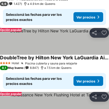
2 Estrellas
6,6
1.427
a 4.9 km de: Queens
Seleccioná las fechas para ver los
Ver precios
precios exactos
Opción popular
Compartir
Añ
DoubleTree by Hilton New York LaGuardia Airport
Hotel
Piscina cubierta y sauna para relajarte
4 Estrellas
8,1
Muy bueno
8.847
a 7.5 km de: Queens
Seleccioná las fechas para ver los
Ver precios
precios exactos
Opción popular
Compartir
Añ