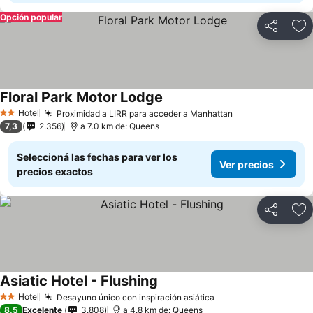
Opción popular
Compartir
Añ
Floral Park Motor Lodge
Hotel
Proximidad a LIRR para acceder a Manhattan
2 Estrellas
7,3
2.356
a 7.0 km de: Queens
Seleccioná las fechas para ver los
Ver precios
precios exactos
Compartir
Añ
Asiatic Hotel - Flushing
Hotel
Desayuno único con inspiración asiática
2 Estrellas
8,5
Excelente
3.808
a 4.8 km de: Queens