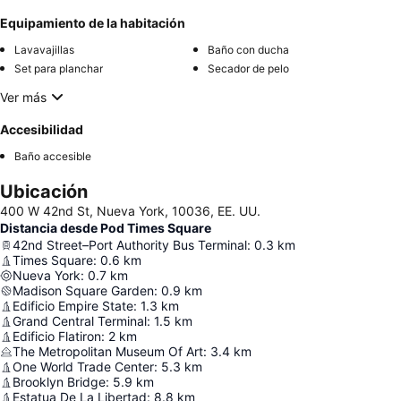
Equipamiento de la habitación
Lavavajillas
Baño con ducha
Set para planchar
Secador de pelo
Ver más
Accesibilidad
Baño accesible
Ubicación
400 W 42nd St, Nueva York, 10036, EE. UU.
Distancia desde Pod Times Square
42nd Street–Port Authority Bus Terminal
:
0.3
km
Times Square
:
0.6
km
Nueva York
:
0.7
km
Madison Square Garden
:
0.9
km
Edificio Empire State
:
1.3
km
Grand Central Terminal
:
1.5
km
Edificio Flatiron
:
2
km
The Metropolitan Museum Of Art
:
3.4
km
One World Trade Center
:
5.3
km
Brooklyn Bridge
:
5.9
km
Estatua De La Libertad
:
8.8
km