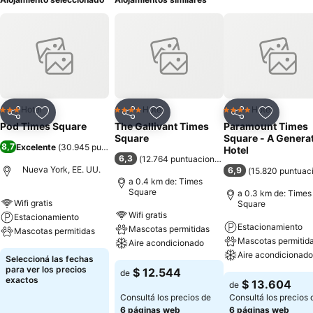
Hotel
Hotel
Hotel
3 Estrellas
4 Estrellas
4 Estrellas
Compartir
Añadir a favoritos
Compartir
Añadir a favoritos
Compartir
Añadir a 
Pod Times Square
The Gallivant Times
Paramount Times
Square
Square - A Genera
8,7
Excelente
(
30.945 puntuaciones
)
Hotel
6,3
(
12.764 puntuaciones
)
Nueva York, EE. UU.
6,9
(
15.820 puntuac
a 0.4 km de: Times
Square
a 0.3 km de: Times
Wifi gratis
Square
Wifi gratis
Estacionamiento
Estacionamiento
Mascotas permitidas
Mascotas permitidas
Mascotas permitid
Aire acondicionado
Aire acondicionado
Seleccioná las fechas
para ver los precios
$ 12.544
de
exactos
$ 13.604
de
Consultá los precios de
Consultá los precios 
6 páginas web
6 páginas web