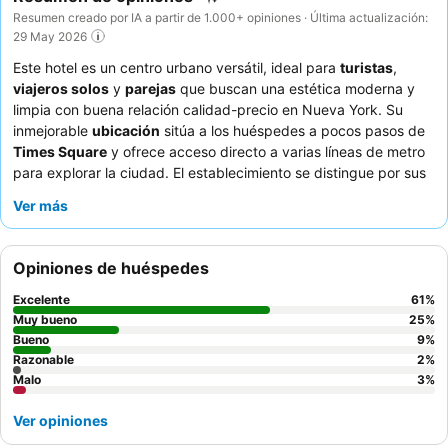
Resumen creado por IA a partir de 1.000+ opiniones · Última actualización:
29 May 2026
Este hotel es un centro urbano versátil, ideal para
turistas
,
viajeros solos
y
parejas
que buscan una estética moderna y
limpia con buena relación calidad-precio en Nueva York. Su
inmejorable
ubicación
sitúa a los huéspedes a pocos pasos de
Times Square
y ofrece acceso directo a varias líneas de metro
para explorar la ciudad. El establecimiento se distingue por sus
servicios únicos, como
visitas guiadas a pie gratuitas
y un
Ver más
sistema de ascensor seguro que requiere acceso con tarjeta.
Los huéspedes elogian constantemente al personal, que es
amable y servicial, y la pizza y los cócteles del hotel tienen muy
Opiniones de huéspedes
buena acogida. Para una estancia más tranquila, los huéspedes
deben solicitar una habitación con vistas al jardín.
Excelente
61
%
Muy bueno
25
%
Bueno
9
%
Razonable
2
%
Malo
3
%
Ver opiniones