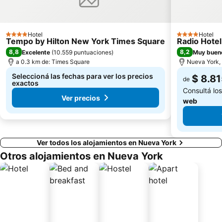
Hotel
Hotel
4 Estrellas
4 Estrellas
Tempo by Hilton New York Times Square
Radio Hotel
8,8
8,2
Excelente
(
10.559 puntuaciones
)
Muy buen
a 0.3 km de: Times Square
Nueva York, 
Seleccioná las fechas para ver los precios
$ 8.8
de
exactos
Consultá lo
Ver precios
web
Ver todos los alojamientos en Nueva York
Otros alojamientos en Nueva York