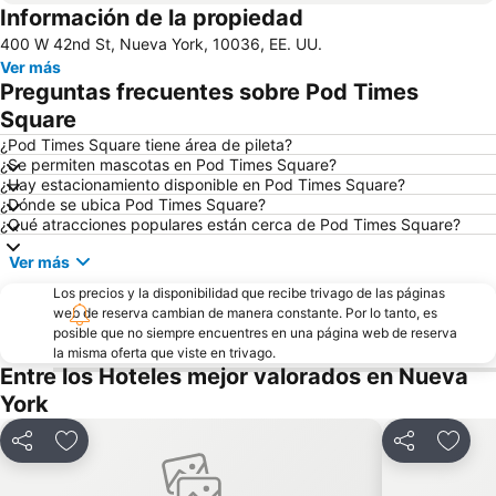
Información de la propiedad
Lower Manhattan
Long Island City
400 W 42nd St, Nueva York, 10036, EE. UU.
Lower East Side
Harlem
Ver más
Madison Square Garden
Astoria
Preguntas frecuentes sobre Pod Times
Battery Park City
Queens
Square
34th St Penn Station Metro Station
Empire State Building
¿Pod Times Square tiene área de pileta?
¿Se permiten mascotas en Pod Times Square?
Grand Central Terminal
Fifth Avenue
¿Hay estacionamiento disponible en Pod Times Square?
¿Dónde se ubica Pod Times Square?
Upper West Side
Fort Greene
¿Qué atracciones populares están cerca de Pod Times Square?
Fort Greene Park
Richmond Hill
Ver más
Aeropuerto Internacional Libertad de Newark
Jersey Gardens Outlet Mall
Los precios y la disponibilidad que recibe trivago de las páginas
47th Street Theatre
50th St Metro Station
web de reserva cambian de manera constante. Por lo tanto, es
posible que no siempre encuentres en una página web de reserva
Javits Center
Manhattan Cruise Terminal
la misma oferta que viste en trivago.
Central Park SummerStage
3rd Ave Metro Station
Entre los Hoteles mejor valorados en Nueva
York
Bowery
Tribeca
Williamsburg
Aeropuerto LaGuardia
Compartir
Añadir a favoritos
Compartir
Añadi