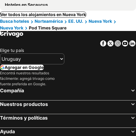
Hoteles en Secaucus
Ver todos los alojamientos en Nueva York
Busca hoteles
Norteamérica
EE. UU.
Nueva York
Nueva York
Pod Times Square
Facebook
Twitter
Insta
Yo
Elige tu país
Agregar en Google
Encontrá nuestros resultados
fácilmente: agregá trivago como
fuente preferida en Google.
Compañía
Nuestros productos
Términos y políticas
Ayuda