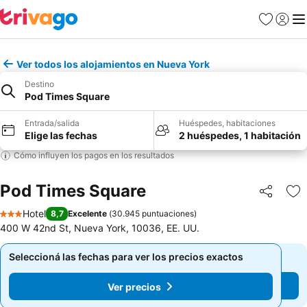
Favoritos
Iniciar 
Me
Ver todos los alojamientos en Nueva York
Destino
Pod Times Square
Entrada/salida
Huéspedes, habitaciones
Elige las fechas
2 huéspedes, 1 habitación
Cómo influyen los pagos en los resultados
Pod Times Square
Compartir
Añ
Hotel
8,7
Excelente
(
30.945 puntuaciones
)
3 Estrellas
400 W 42nd St, Nueva York, 10036, EE. UU.
Seleccioná las fechas para ver los precios exactos
Seleccioná las fechas para ver los precios exactos
Ver precios
Ver precios