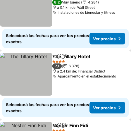
8,2
Muy bueno
4.284
a 0.1 km de: Wall Street
Instalaciones de bienestar y fitness
Ver pre
Seleccioná las fechas para ver los precios
Ver precios
exactos
The Tillary Hotel
Compartir
Añadir a favoritos
Ver preci
4 Estrellas
7,1
6.378
a 2.4 km de: Financial District
Aparcamiento en el establecimiento
Ver pr
Seleccioná las fechas para ver los precios
Ver precios
exactos
Nester Finn Fidi
Compartir
Añadir a favoritos
Ver precio