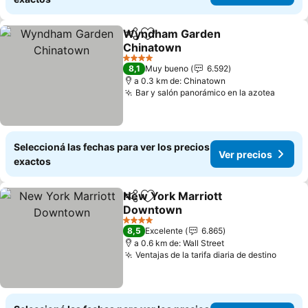
Wyndham Garden
Compartir
Añadir a favoritos
Chinatown
Ver precios
4 Estrellas
8,1
Muy bueno
6.592
a 0.3 km de: Chinatown
Bar y salón panorámico en la azotea
Ver pr
Seleccioná las fechas para ver los precios
Ver precios
exactos
New York Marriott
Compartir
Añadir a favoritos
Downtown
Ver precios
4 Estrellas
8,5
Excelente
6.865
a 0.6 km de: Wall Street
Ventajas de la tarifa diaria de destino
Ver p