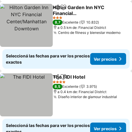
Hilton Garden Inn NYC
Compartir
Añadir a favoritos
Financial
Center/Manhattan
Ver precios
3 Estrellas
8,7
Excelente
10.832
Downtown
a 0.5 km de: Financial District
Centro de fitness y bienestar moderno
Ver p
Seleccioná las fechas para ver los precios
Ver precios
exactos
The FIDI Hotel
Compartir
Añadir a favoritos
Ver precios
4 Estrellas
8,5
Excelente
3.975
a 0.4 km de: Financial District
Diseño interior de glamour industrial
Ver pr
Seleccioná las fechas para ver los precios
Ver precios
exactos