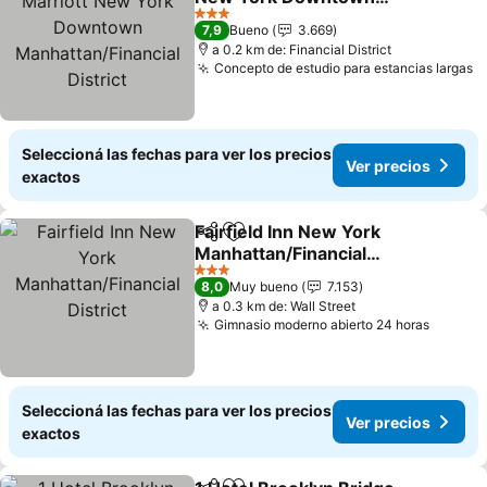
Manhattan/Financial
Ver precios
3 Estrellas
7,9
Bueno
3.669
District
a 0.2 km de: Financial District
Concepto de estudio para estancias largas
V
Seleccioná las fechas para ver los precios
Ver precios
exactos
Fairfield Inn New York
Compartir
Añadir a favoritos
Manhattan/Financial
District
Ver precios
3 Estrellas
8,0
Muy bueno
7.153
a 0.3 km de: Wall Street
Gimnasio moderno abierto 24 horas
Ver pr
Seleccioná las fechas para ver los precios
Ver precios
exactos