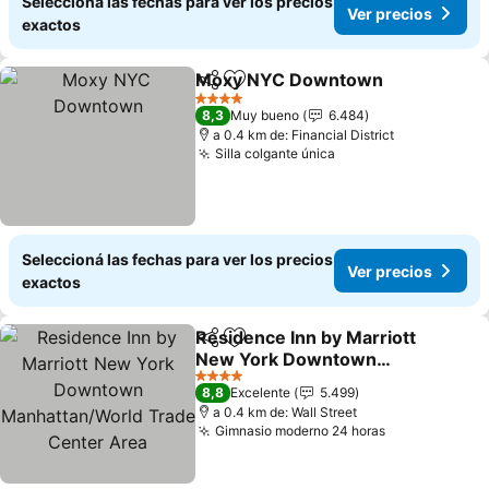
Seleccioná las fechas para ver los precios
Ver precios
exactos
Moxy NYC Downtown
Compartir
Añadir a favoritos
Ver 
4 Estrellas
8,3
Muy bueno
6.484
a 0.4 km de: Financial District
Silla colgante única
Ver precios
Seleccioná las fechas para ver los precios
Ver precios
exactos
Residence Inn by Marriott
Compartir
Añadir a favoritos
New York Downtown
Manhattan/World Trade
Ver precios
4 Estrellas
8,8
Excelente
5.499
Center Area
a 0.4 km de: Wall Street
Gimnasio moderno 24 horas
Ver precios