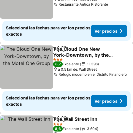
Restaurante Antica Ristorante
Ver precio
Seleccioná las fechas para ver los precios
Ver precios
exactos
The Cloud One New
Compartir
Añadir a favoritos
York-Downtown, by the
Motel One Group
Ver precios
3 Estrellas
8,7
Excelente
11.398
a 0.5 km de: Wall Street
Refugio moderno en el Distrito Financiero
Ve
Seleccioná las fechas para ver los precios
Ver precios
exactos
The Wall Street Inn
Compartir
Añadir a favoritos
Ver pre
3 Estrellas
8,6
Excelente
3.604