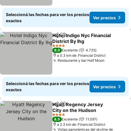
Seleccioná las fechas para ver los precios
Ver precios
exactos
Hotel Indigo Nyc Financial
Compartir
Añadir a favoritos
District By Ihg
Ver precios
4 Estrellas
9,0
Excelente
4.735
a 0.3 km de: Financial District
Restaurante y bar Half Moon
Ver precios
Seleccioná las fechas para ver los precios
Ver precios
exactos
Hyatt Regency Jersey
Compartir
Añadir a favoritos
City on the Hudson
Ver precios
4 Estrellas
8,5
Excelente
11.097
a 2.3 km de: Financial District
Vistas panorámicas del skyline de