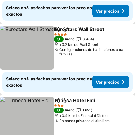
Seleccioná las fechas para ver los precios
Ver precios
exactos
Eurostars Wall Street
Compartir
Añadir a favoritos
Ver 
4 Estrellas
7,8
Bueno
3.484
a 0.2 km de: Wall Street
Configuraciones de habitaciones para
familias
Seleccioná las fechas para ver los precios
Ver precios
exactos
Tribeca Hotel Fidi
Compartir
Añadir a favoritos
Ver prec
3 Estrellas
7,6
Bueno
1.691
a 0.4 km de: Financial District
Balcones privados al aire libre
Ver precio