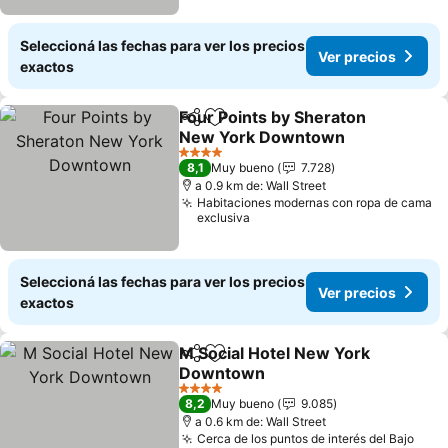
Seleccioná las fechas para ver los precios
Ver precios
exactos
Four Points by Sheraton
Compartir
Añadir a favoritos
New York Downtown
Ver precios
4 Estrellas
8,1
Muy bueno
7.728
a 0.9 km de: Wall Street
Habitaciones modernas con ropa de cama
exclusiva
Seleccioná las fechas para ver los precios
Ver precios
exactos
M Social Hotel New York
Compartir
Añadir a favoritos
Downtown
Ver precios
4 Estrellas
8,2
Muy bueno
9.085
a 0.6 km de: Wall Street
Cerca de los puntos de interés del Bajo