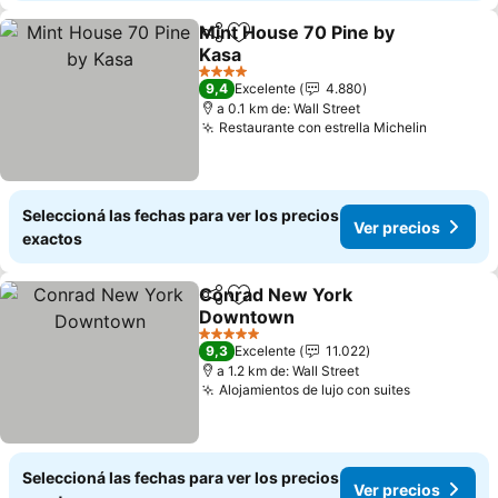
Mint House 70 Pine by
Compartir
Añadir a favoritos
Kasa
Ver precios
4 Estrellas
9,4
Excelente
4.880
a 0.1 km de: Wall Street
Restaurante con estrella Michelin
Ver prec
Seleccioná las fechas para ver los precios
Ver precios
exactos
Conrad New York
Compartir
Añadir a favoritos
Downtown
Ver precios
5 Estrellas
9,3
Excelente
11.022
a 1.2 km de: Wall Street
Alojamientos de lujo con suites
Ver precio
Seleccioná las fechas para ver los precios
Ver precios