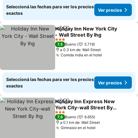
Seleccioná las fechas para ver los precios
Ver precios
exactos
Holiday Inn New York City
Compartir
Añadir a favoritos
- Wall Street By Ihg
Ver precios
3 Estrellas
7,5
Bueno
5.719
a 0.3 km de: Wall Street
Comida india en el hotel
Ver precios
Seleccioná las fechas para ver los precios
Ver precios
exactos
Holiday Inn Express New
Compartir
Añadir a favoritos
York City-wall Street By
Ihg
Ver precios
3 Estrellas
7,8
Bueno
6.655
a 0.1 km de: Wall Street
Gimnasio en el hotel
Ver precios