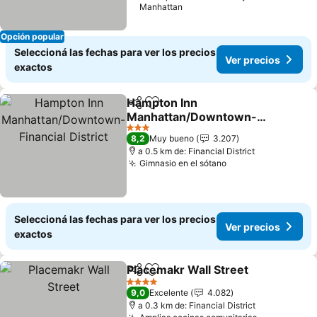
Manhattan
Opción popular
Seleccioná las fechas para ver los precios
Ver precios
exactos
Hampton Inn
Compartir
Añadir a favoritos
Manhattan/Downtown-
Financial District
Ver precios
3 Estrellas
8,2
Muy bueno
3.207
a 0.5 km de: Financial District
Gimnasio en el sótano
Ver precios
Seleccioná las fechas para ver los precios
Ver precios
exactos
Placemakr Wall Street
Compartir
Añadir a favoritos
Ver 
4 Estrellas
9,0
Excelente
4.082
a 0.3 km de: Financial District