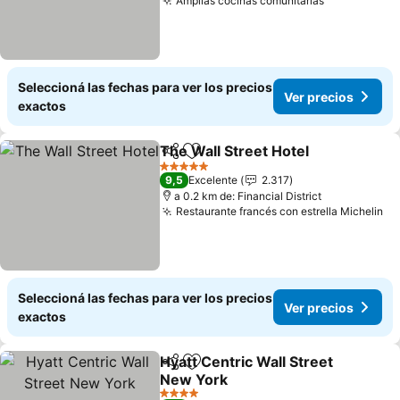
Amplias cocinas comunitarias
Ver precio
Seleccioná las fechas para ver los precios
Ver precios
exactos
The Wall Street Hotel
Compartir
Añadir a favoritos
Ver 
5 Estrellas
9,5
Excelente
2.317
a 0.2 km de: Financial District
Restaurante francés con estrella Michelin
Ve
Seleccioná las fechas para ver los precios
Ver precios
exactos
Hyatt Centric Wall Street
Compartir
Añadir a favoritos
New York
Ver precios
4 Estrellas