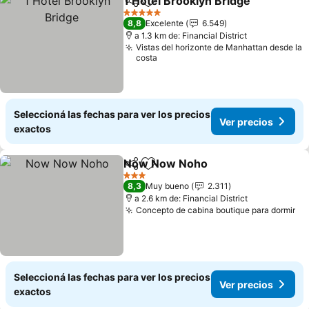
1 Hotel Brooklyn Bridge
Compartir
Añadir a favoritos
Ve
5 Estrellas
8,8
Excelente
6.549
a 1.3 km de: Financial District
Vistas del horizonte de Manhattan desde la
costa
Seleccioná las fechas para ver los precios
Ver precios
exactos
Now Now Noho
Compartir
Añadir a favoritos
Ver precio
3 Estrellas
8,3
Muy bueno
2.311
a 2.6 km de: Financial District
Concepto de cabina boutique para dormir
Ve
Seleccioná las fechas para ver los precios
Ver precios
exactos