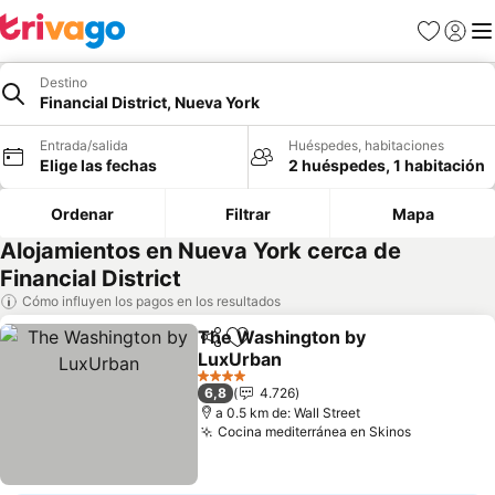
Favoritos
Iniciar 
Me
Destino
Financial District, Nueva York
Entrada/salida
Huéspedes, habitaciones
Elige las fechas
2 huéspedes, 1 habitación
Ordenar
Filtrar
Mapa
Alojamientos en Nueva York cerca de
Financial District
Cómo influyen los pagos en los resultados
The Washington by
Compartir
Añadir a favoritos
LuxUrban
Ver precios
4 Estrellas
6,8
4.726
a 0.5 km de: Wall Street
Cocina mediterránea en Skinos
Ver preci