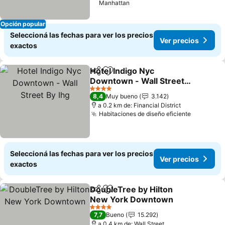
Manhattan
Opción popular
Seleccioná las fechas para ver los precios
Ver precios
exactos
Hotel Indigo Nyc
Compartir
Añadir a favoritos
Downtown - Wall Street
By Ihg
Ver precios
4 Estrellas
8,4
Muy bueno
3.142
a 0.2 km de: Financial District
Habitaciones de diseño eficiente
Ver prec
Seleccioná las fechas para ver los precios
Ver precios
exactos
DoubleTree by Hilton
Compartir
Añadir a favoritos
New York Downtown
Ver precios
4 Estrellas
7,7
Bueno
15.292
a 0.4 km de: Wall Street