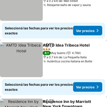
a 0.2 km de: Wall Street
Relajante baño de vapor y sauna
Ver prec
Seleccioná las fechas para ver los precios
Ver precios
exactos
AMTD Idea Tribeca Hotel
Compartir
Añadir a favoritos
V
3 Estrellas
8,1
Muy bueno
4.784
a 0.7 km de: La Pequeña Italia
Auténtica cocina italiana en Botte
Ver prec
Seleccioná las fechas para ver los precios
Ver precios
exactos
Residence Inn by Marriott
Compartir
Añadir a favoritos
New York Downtown