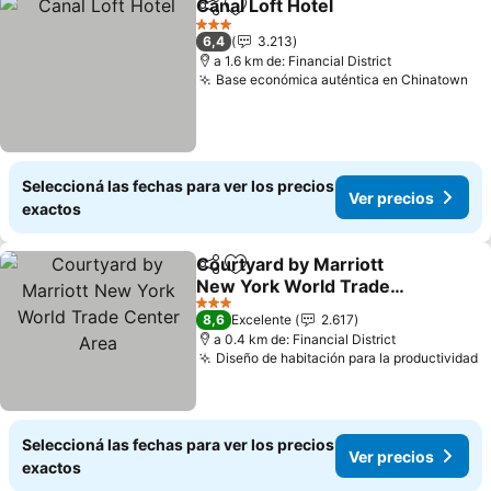
Canal Loft Hotel
Compartir
Añadir a favoritos
Ver precio
3 Estrellas
6,4
3.213
a 1.6 km de: Financial District
Base económica auténtica en Chinatown
Ve
Seleccioná las fechas para ver los precios
Ver precios
exactos
Courtyard by Marriott
Compartir
Añadir a favoritos
New York World Trade
Center Area
Ver precios
3 Estrellas
8,6
Excelente
2.617
a 0.4 km de: Financial District
Diseño de habitación para la productividad
V
Seleccioná las fechas para ver los precios
Ver precios
exactos