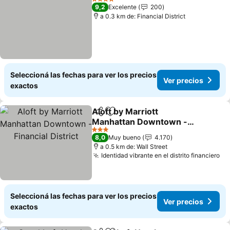
4 Estrellas
9,2
Excelente
200
a 0.3 km de: Financial District
Seleccioná las fechas para ver los precios
Ver precios
exactos
Aloft by Marriott
Compartir
Añadir a favoritos
Manhattan Downtown -
Financial District
Ver precios
3 Estrellas
8,0
Muy bueno
4.170
a 0.5 km de: Wall Street
Identidad vibrante en el distrito financiero
Ve
Seleccioná las fechas para ver los precios
Ver precios
exactos