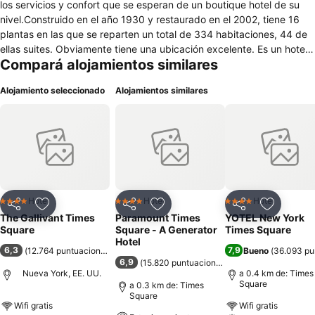
los servicios y confort que se esperan de un boutique hotel de su
nivel.Construido en el año 1930 y restaurado en el 2002, tiene 16
plantas en las que se reparten un total de 334 habitaciones, 44 de
ellas suites. Obviamente tiene una ubicación excelente. Es un hotel
Compará alojamientos similares
atractivo que atrae a gente de todas nacionalidades ya vengan a
Nueva York por negocios o por turismo.Este hotel urbano está
Alojamiento seleccionado
Alojamientos similares
climatizado y dispone de una recepción abierta las 24 horas. En
esta zona tiene a tu disposición servicio de caja fuerte, un
guardarropa, varios ascensores, conexión a Internet y un quiosco.
En cuanto al aspecto gastronómico, cuenta con una cafetería, un
bar y un restaurante. Para completar las prestaciones, se ofrece
servicio de lavandería. Podrás aparcar tu vehículo en el
aparcamiento o en el garaje del propio hotel.
Hotel
Hotel
Hotel
4 Estrellas
4 Estrellas
4 Estrellas
Compartir
Añadir a favoritos
Compartir
Añadir a favoritos
Compartir
Añadir a 
The Gallivant Times
Paramount Times
YOTEL New York
Square
Square - A Generator
Times Square
Hotel
6,3
7,9
(
12.764 puntuaciones
)
Bueno
(
36.093 pu
6,9
(
15.820 puntuaciones
)
Nueva York, EE. UU.
a 0.4 km de: Times
Square
a 0.3 km de: Times
Square
Wifi gratis
Wifi gratis