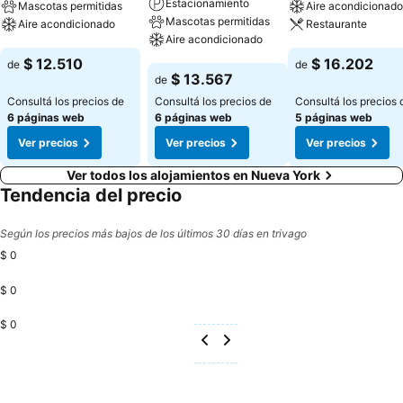
Estacionamiento
Mascotas permitidas
Aire acondicionado
Mascotas permitidas
Aire acondicionado
Restaurante
Aire acondicionado
Ver precios
Ver precios
$ 12.510
$ 16.202
de
de
Ver precios
$ 13.567
de
Consultá los precios de
Consultá los precios de
Consultá los precios 
6 páginas web
6 páginas web
5 páginas web
Ver precios
Ver precios
Ver precios
Ver todos los alojamientos en Nueva York
Tendencia del precio
Según los precios más bajos de los últimos 30 días en trivago
$ 0
$ 0
$ 0