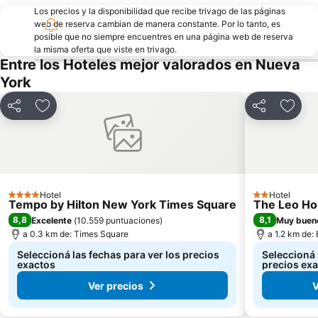
47th Street Theatre
50th St Metro Station
Los precios y la disponibilidad que recibe trivago de las páginas
web de reserva cambian de manera constante. Por lo tanto, es
Manhattan Cruise Terminal
Javits Center
posible que no siempre encuentres en una página web de reserva
Central Park SummerStage
3rd Ave Metro Station
la misma oferta que viste en trivago.
Entre los Hoteles mejor valorados en Nueva
Bowery
Tribeca
York
Williamsburg
Aeropuerto LaGuardia
Compartir
Añadir a favoritos
Compartir
Añadi
Hotel
Hotel
4 Estrellas
2 Estrellas
Tempo by Hilton New York Times Square
The Leo H
8,8
8,1
Excelente
(
10.559 puntuaciones
)
Muy buen
a 0.3 km de: Times Square
a 1.2 km de:
Seleccioná las fechas para ver los precios
Seleccioná 
exactos
precios ex
Ver precios
V