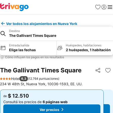
Favoritos
Iniciar 
Me
Ver todos los alojamientos en Nueva York
Destino
The Gallivant Times Square
Entrada/salida
Huéspedes, habitaciones
Elige las fechas
2 huéspedes, 1 habitación
Cómo influyen los pagos en los resultados
The Gallivant Times Square
Compartir
Añ
Hotel
6,3
(
12.764 puntuaciones
)
4 Estrellas
234 W 48th St, Nueva York, 10036-1593, EE. UU.
$ 12.510
$ 12.510
de
de
Consultá los precios de
6 páginas web
Consultá los precios de
6 páginas web
Ver precios
Ver precios