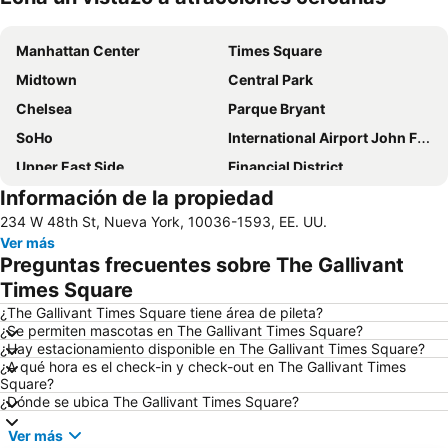
Ampliar mapa
Manhattan Center
Times Square
Midtown
Central Park
Chelsea
Parque Bryant
SoHo
International Airport John F. Kennedy
Upper East Side
Financial District
Información de la propiedad
Lower Manhattan
Long Island City
234 W 48th St, Nueva York, 10036-1593, EE. UU.
Lower East Side
Harlem
Ver más
Madison Square Garden
Astoria
Preguntas frecuentes sobre The Gallivant
Battery Park City
Queens
Times Square
34th St Penn Station Metro Station
Grand Central Terminal
¿The Gallivant Times Square tiene área de pileta?
¿Se permiten mascotas en The Gallivant Times Square?
Empire State Building
Fifth Avenue
¿Hay estacionamiento disponible en The Gallivant Times Square?
¿A qué hora es el check-in y check-out en The Gallivant Times
Upper West Side
Fort Greene
Square?
Fort Greene Park
Richmond Hill
¿Dónde se ubica The Gallivant Times Square?
Aeropuerto Internacional Libertad de Newark
Jersey Gardens Outlet Mall
Ver más