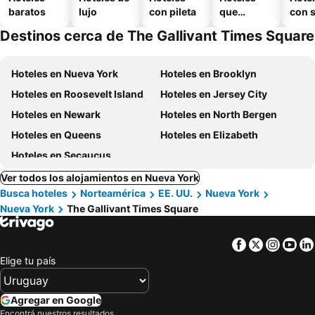
baratos
lujo
con pileta
que
con 
aceptan
Destinos cerca de The Gallivant Times Square
mascotas
Hoteles en Nueva York
Hoteles en Brooklyn
Hoteles en Roosevelt Island
Hoteles en Jersey City
Hoteles en Newark
Hoteles en North Bergen
Hoteles en Queens
Hoteles en Elizabeth
Hoteles en Secaucus
Ver todos los alojamientos en Nueva York
Busca hoteles
Norteamérica
EE. UU.
Nueva York
Nueva York
The Gallivant Times Square
Facebook
Twitter
Insta
Yo
Elige tu país
Agregar en Google
Encontrá nuestros resultados