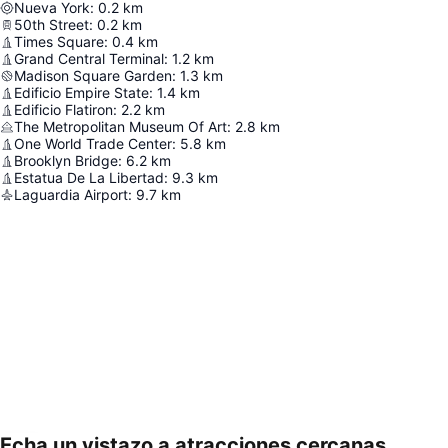
Nueva York
:
0.2
km
50th Street
:
0.2
km
Times Square
:
0.4
km
Grand Central Terminal
:
1.2
km
Madison Square Garden
:
1.3
km
Edificio Empire State
:
1.4
km
Edificio Flatiron
:
2.2
km
The Metropolitan Museum Of Art
:
2.8
km
One World Trade Center
:
5.8
km
Brooklyn Bridge
:
6.2
km
Estatua De La Libertad
:
9.3
km
Laguardia Airport
:
9.7
km
Echa un vistazo a atracciones cercanas