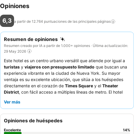
Opiniones
6,3
a partir de 12.764 puntuaciones de las principales
páginas
Resumen de opiniones
Resumen creado por IA a partir de 1.000+ opiniones · Última actualización:
29 May 2026
Este hotel es un centro urbano versátil que atiende por igual a
turistas
y
viajeros con presupuesto limitado
que buscan una
experiencia vibrante en la ciudad de Nueva York. Su mayor
ventaja es su excelente ubicación, que sitúa a los huéspedes
directamente en el corazón de
Times Square
y el
Theater
District
, con fácil acceso a múltiples líneas de metro. El hotel
ofrece un
amplio desayuno bufé
que a menudo está incluido,
Ver más
proporcionando una variada selección para empezar el día. Los
huéspedes elogian constantemente al
personal de limpieza
por
su atención y al
equipo de recepción
por su profesionalidad.
Opiniones de huéspedes
Para una estancia más tranquila, los huéspedes deben solicitar
una habitación en un piso superior para minimizar el ruido de la
Excelente
14
%