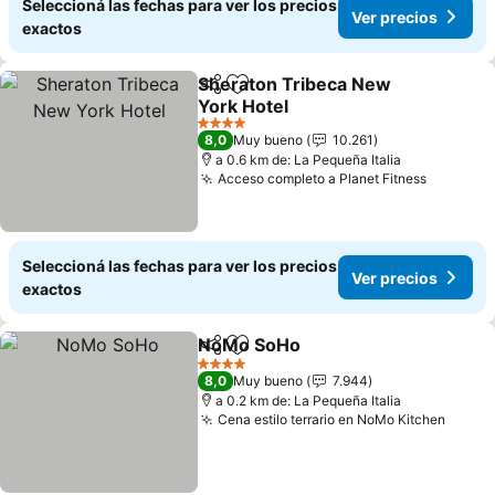
Seleccioná las fechas para ver los precios
Ver precios
exactos
Sheraton Tribeca New
Compartir
Añadir a favoritos
York Hotel
Ver precios
4 Estrellas
8,0
Muy bueno
10.261
a 0.6 km de: La Pequeña Italia
Acceso completo a Planet Fitness
Ver prec
Seleccioná las fechas para ver los precios
Ver precios
exactos
NoMo SoHo
Compartir
Añadir a favoritos
Ver precios
4 Estrellas
8,0
Muy bueno
7.944
a 0.2 km de: La Pequeña Italia
Cena estilo terrario en NoMo Kitchen
Ver p