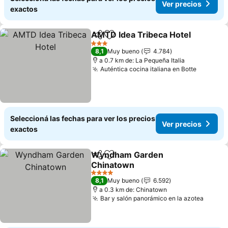
Ver precios
exactos
AMTD Idea Tribeca Hotel
Compartir
Añadir a favoritos
V
3 Estrellas
8,1
Muy bueno
4.784
a 0.7 km de: La Pequeña Italia
Auténtica cocina italiana en Botte
Ver prec
Seleccioná las fechas para ver los precios
Ver precios
exactos
Wyndham Garden
Compartir
Añadir a favoritos
Chinatown
Ver precios
4 Estrellas
8,1
Muy bueno
6.592
a 0.3 km de: Chinatown
Bar y salón panorámico en la azotea
Ver pr