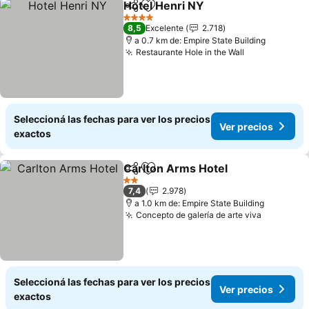
Hotel Henri NY
Compartir
Añadir a favoritos
Ver precios
4 Estrellas
8,5
Excelente
2.718
a 0.7 km de: Empire State Building
Restaurante Hole in the Wall
Ver precios
Seleccioná las fechas para ver los precios
Ver precios
exactos
Carlton Arms Hotel
Compartir
Añadir a favoritos
Ver pre
2 Estrellas
7,4
2.978
a 1.0 km de: Empire State Building
Concepto de galería de arte viva
Ver prec
Seleccioná las fechas para ver los precios
Ver precios
exactos