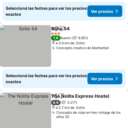
Seleccioná las fechas para ver los precios
Ver precios
exactos
Soho 54
Compartir
Añadir a favoritos
Ver precios
3 Estrellas
7,6
Bueno
8.851
a 0.6 km de: SoHo
Concepto creativo de Manhattan
Ver prec
Seleccioná las fechas para ver los precios
Ver precios
exactos
The Nolita Express Hostel
Compartir
Añadir a favoritos
6,9
3.217
a 0.7 km de: SoHo
Concepto de viaje en tren vintage de los
años 30