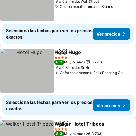
a 0.5 km de: Wall Street
Cocina mediterránea en Skinos
Ver preci
Seleccioná las fechas para ver los precios
Ver precios
exactos
Hotel Hugo
Compartir
Añadir a favoritos
Ver precios
4 Estrellas
8,2
Muy bueno
5.722
a 0.8 km de: SoHo
Cafetería artesanal Felix Roasting Co.
Ver p
Seleccioná las fechas para ver los precios
Ver precios
exactos
Walker Hotel Tribeca
Compartir
Añadir a favoritos
Ver p
4 Estrellas
8,3
Muy bueno
3.793