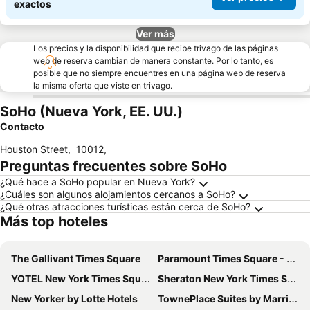
exactos
Ver más
Los precios y la disponibilidad que recibe trivago de las páginas
web de reserva cambian de manera constante. Por lo tanto, es
posible que no siempre encuentres en una página web de reserva
la misma oferta que viste en trivago.
SoHo (Nueva York, EE. UU.)
Contacto
Houston Street
,
10012
,
Preguntas frecuentes sobre SoHo
¿Qué hace a SoHo popular en Nueva York?
¿Cuáles son algunos alojamientos cercanos a SoHo?
¿Qué otras atracciones turísticas están cerca de SoHo?
Más top hoteles
The Gallivant Times Square
Paramount Times Square - A Generator Hotel
YOTEL New York Times Square
Sheraton New York Times Square Hotel
New Yorker by Lotte Hotels
TownePlace Suites by Marriott New York Long Island City/Manhattan View