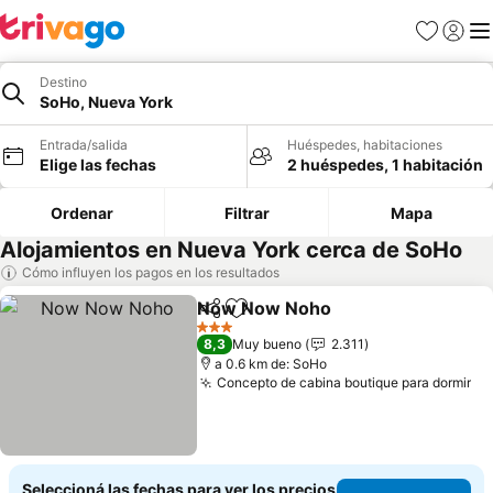
Favoritos
Iniciar 
Me
Destino
SoHo, Nueva York
Entrada/salida
Huéspedes, habitaciones
Elige las fechas
2 huéspedes, 1 habitación
Ordenar
Filtrar
Mapa
Alojamientos en Nueva York cerca de SoHo
Cómo influyen los pagos en los resultados
Now Now Noho
Compartir
Añadir a favoritos
Ver precio
3 Estrellas
8,3
Muy bueno
2.311
a 0.6 km de: SoHo
Concepto de cabina boutique para dormir
Ve
Seleccioná las fechas para ver los precios