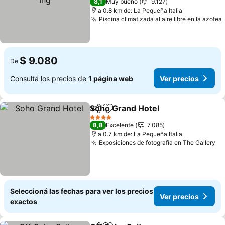
8,1
Muy bueno
9.127
a 0.8 km de: La Pequeña Italia
Piscina climatizada al aire libre en la azotea
$ 9.080
De
Consultá los precios de
1 página web
Ver precios
Soho Grand Hotel
Compartir
Añadir a favoritos
Ver prec
4 Estrellas
8,8
Excelente
7.085
a 0.7 km de: La Pequeña Italia
Exposiciones de fotografía en The Gallery
Ve
Seleccioná las fechas para ver los precios
Ver precios
exactos