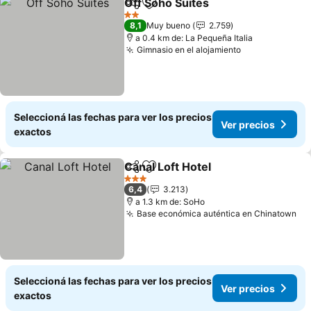
Off Soho Suites
Compartir
Añadir a favoritos
Ver precio
2 Estrellas
8,1
Muy bueno
2.759
a 0.4 km de: La Pequeña Italia
Gimnasio en el alojamiento
Ver precios
Seleccioná las fechas para ver los precios
Ver precios
exactos
Canal Loft Hotel
Compartir
Añadir a favoritos
Ver precio
3 Estrellas
6,4
3.213
a 1.3 km de: SoHo
Base económica auténtica en Chinatown
Ve
Seleccioná las fechas para ver los precios
Ver precios
exactos