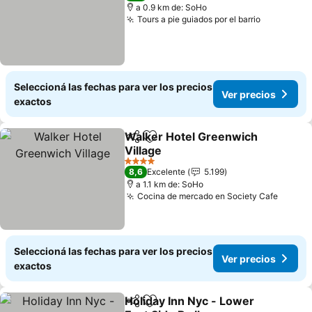
a 0.9 km de: SoHo
Tours a pie guiados por el barrio
Ver preci
Seleccioná las fechas para ver los precios
Ver precios
exactos
Walker Hotel Greenwich
Compartir
Añadir a favoritos
Village
Ver precios
4 Estrellas
8,6
Excelente
5.199
a 1.1 km de: SoHo
Cocina de mercado en Society Cafe
Ver pr
Seleccioná las fechas para ver los precios
Ver precios
exactos
Holiday Inn Nyc - Lower
Compartir
Añadir a favoritos