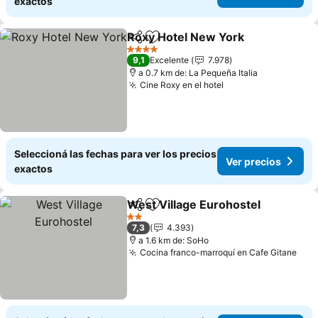
exactos
Roxy Hotel New York
Compartir
Añadir a favoritos
Ver p
4 Estrellas
9,1
Excelente
7.978
a 0.7 km de: La Pequeña Italia
Cine Roxy en el hotel
Ver precios
Seleccioná las fechas para ver los precios
Ver precios
exactos
West Village Eurohostel
Compartir
Añadir a favoritos
Ve
2 Estrellas
7,3
4.393
a 1.6 km de: SoHo
Cocina franco-marroquí en Cafe Gitane
Ver