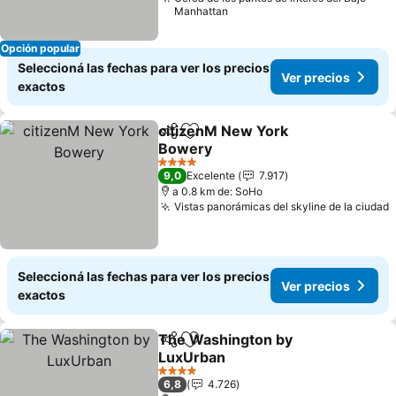
Manhattan
Opción popular
Seleccioná las fechas para ver los precios
Ver precios
exactos
citizenM New York
Compartir
Añadir a favoritos
Bowery
Ver precios
4 Estrellas
9,0
Excelente
7.917
a 0.8 km de: SoHo
Vistas panorámicas del skyline de la ciudad
V
Seleccioná las fechas para ver los precios
Ver precios
exactos
The Washington by
Compartir
Añadir a favoritos
LuxUrban
Ver precios
4 Estrellas
6,8
4.726