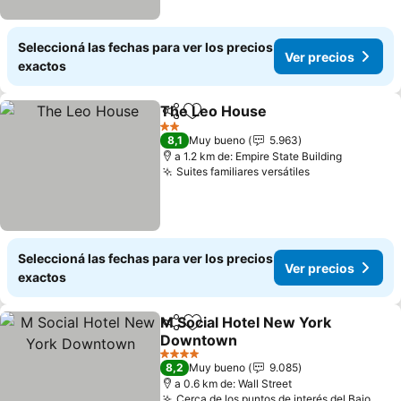
Seleccioná las fechas para ver los precios
Ver precios
exactos
The Leo House
Compartir
Añadir a favoritos
Ver precios
2 Estrellas
8,1
Muy bueno
5.963
a 1.2 km de: Empire State Building
Suites familiares versátiles
Ver precios
Seleccioná las fechas para ver los precios
Ver precios
exactos
M Social Hotel New York
Compartir
Añadir a favoritos
Downtown
Ver precios
4 Estrellas
8,2
Muy bueno
9.085
a 0.6 km de: Wall Street
Cerca de los puntos de interés del Bajo