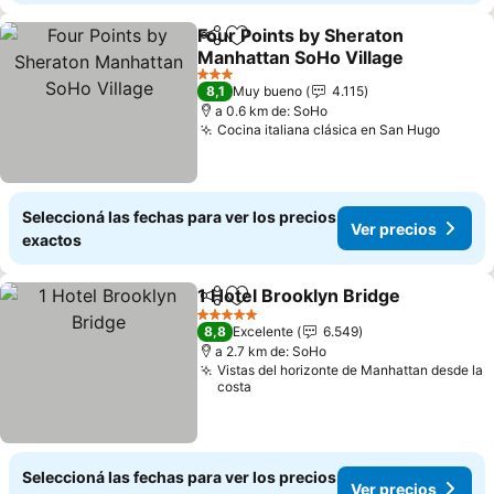
Four Points by Sheraton
Compartir
Añadir a favoritos
Manhattan SoHo Village
Ver precios
3 Estrellas
8,1
Muy bueno
4.115
a 0.6 km de: SoHo
Cocina italiana clásica en San Hugo
Ver pr
Seleccioná las fechas para ver los precios
Ver precios
exactos
1 Hotel Brooklyn Bridge
Compartir
Añadir a favoritos
Ve
5 Estrellas
8,8
Excelente
6.549
a 2.7 km de: SoHo
Vistas del horizonte de Manhattan desde la
costa
Seleccioná las fechas para ver los precios
Ver precios