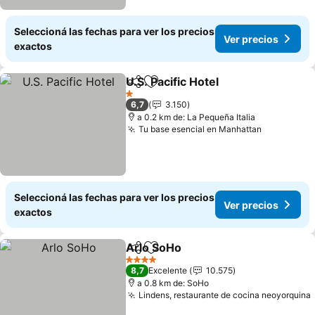
Seleccioná las fechas para ver los precios
Ver precios
exactos
U.S. Pacific Hotel
Compartir
Añadir a favoritos
Ver preci
1 Estrellas
6,7
3.150
a 0.2 km de: La Pequeña Italia
Tu base esencial en Manhattan
Ver preci
Seleccioná las fechas para ver los precios
Ver precios
exactos
Arlo SoHo
Compartir
Añadir a favoritos
Ver precios
4 Estrellas
8,7
Excelente
10.575
a 0.8 km de: SoHo
Lindens, restaurante de cocina neoyorquina