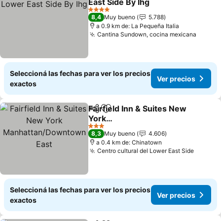
East Side By Ihg
Ver precios
4 Estrellas
8,4
Muy bueno
5.788
a 0.9 km de: La Pequeña Italia
Cantina Sundown, cocina mexicana
Ver pr
Seleccioná las fechas para ver los precios
Ver precios
exactos
Fairfield Inn & Suites New
Compartir
Añadir a favoritos
York
Manhattan/Downtown
Ver precios
3 Estrellas
8,3
Muy bueno
4.606
East
a 0.4 km de: Chinatown
Centro cultural del Lower East Side
Ver pre
Seleccioná las fechas para ver los precios
Ver precios
exactos