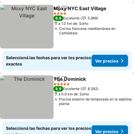
Moxy NYC East Village
Compartir
Añadir a favoritos
Ver
4 Estrellas
8,8
Excelente
5.999
a 1.0 km de: SoHo
Cocina francesa-mediterránea en
Cathédrale
Seleccioná las fechas para ver los precios
Ver precios
exactos
The Dominick
Compartir
Añadir a favoritos
Ver precios
5 Estrellas
8,9
Excelente
8.382
a 0.6 km de: SoHo
Piscina exterior de temporada en la séptima
planta
Seleccioná las fechas para ver los precios
Ver precios