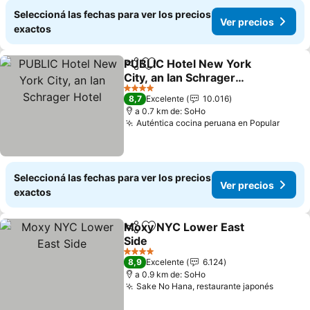
Seleccioná las fechas para ver los precios
Ver precios
exactos
PUBLIC Hotel New York
Compartir
Añadir a favoritos
City, an Ian Schrager
Hotel
Ver precios
4 Estrellas
8,7
Excelente
10.016
a 0.7 km de: SoHo
Auténtica cocina peruana en Popular
Ver p
Seleccioná las fechas para ver los precios
Ver precios
exactos
Moxy NYC Lower East
Compartir
Añadir a favoritos
Side
Ver precios
4 Estrellas
8,9
Excelente
6.124
a 0.9 km de: SoHo
Sake No Hana, restaurante japonés
Ver pr