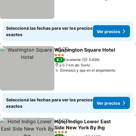
Seleccioná las fechas para ver los precios
Ver precios
exactos
Washington Square Hotel
Compartir
Añadir a favoritos
3 Estrellas
8,7
Excelente
5.926
a 0.7 km de: SoHo
Gimnasio y spa en el alojamiento
Ver prec
Seleccioná las fechas para ver los precios
Ver precios
exactos
Hotel Indigo Lower East
Compartir
Añadir a favoritos
Side New York By Ihg
Ver precios
4 Estrellas