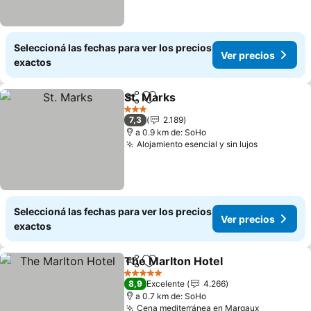
Seleccioná las fechas para ver los precios
Ver precios
exactos
St. Marks
Compartir
Añadir a favoritos
Ver precios
3 Estrellas
7,3
2.189
a 0.9 km de: SoHo
Alojamiento esencial y sin lujos
Ver preci
Seleccioná las fechas para ver los precios
Ver precios
exactos
The Marlton Hotel
Compartir
Añadir a favoritos
Ver prec
5 Estrellas
8,9
Excelente
4.266
a 0.7 km de: SoHo
Cena mediterránea en Margaux
Ver preci