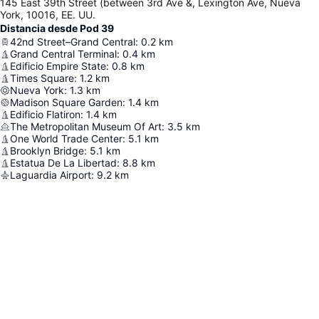
145 East 39th Street (between 3rd Ave &, Lexington Ave, Nueva
York, 10016, EE. UU.
Distancia desde Pod 39
42nd Street–Grand Central
:
0.2
km
Grand Central Terminal
:
0.4
km
Edificio Empire State
:
0.8
km
Times Square
:
1.2
km
Nueva York
:
1.3
km
Madison Square Garden
:
1.4
km
Edificio Flatiron
:
1.4
km
The Metropolitan Museum Of Art
:
3.5
km
One World Trade Center
:
5.1
km
Brooklyn Bridge
:
5.1
km
Estatua De La Libertad
:
8.8
km
Laguardia Airport
:
9.2
km