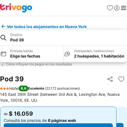
Favoritos
Iniciar 
Me
Ver todos los alojamientos en Nueva York
Destino
Pod 39
Entrada/salida
Huéspedes, habitaciones
Elige las fechas
2 huéspedes, 1 habitación
Cómo influyen los pagos en los resultados
Pod 39
Compartir
Añ
Hotel
8,6
Excelente
(
22.172 puntuaciones
)
3 Estrellas
145 East 39th Street (between 3rd Ave &, Lexington Ave, Nueva
York, 10016, EE. UU.
$ 16.059
$ 16.059
de
de
Consultá los precios de
6 páginas web
Consultá los precios de
6 páginas web