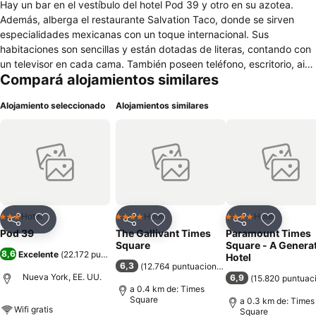
Hay un bar en el vestíbulo del hotel Pod 39 y otro en su azotea.
Además, alberga el restaurante Salvation Taco, donde se sirven
especialidades mexicanas con un toque internacional. Sus
habitaciones son sencillas y están dotadas de literas, contando con
un televisor en cada cama. También poseen teléfono, escritorio, aire
Compará alojamientos similares
acondicionado y un baño privado con secador de cabello y ducha.
El hotel Pod 39 es un alojamiento económico con un ambiente
Alojamiento seleccionado
Alojamientos similares
agradable, situado a tan solo unas calles de la estación de Grand
Central Terminal. En las instalaciones puede encontrarse una sala de
juegos con chimenea, así como consigna de equipajes. Al mismo
tiempo, se ofrece wifi gratuito y excursiones guiadas a pie, y se
aceptan mascotas por un suplemento. A un paseo de cinco minutos
a pie se hallan el Edificio Chrysler y la estación de Grand Central
Terminal, mientras que el Parque Bryant y la Biblioteca Pública de
Nueva York están a diez minutos.
Hotel
Hotel
Hotel
3 Estrellas
4 Estrellas
4 Estrellas
Compartir
Añadir a favoritos
Compartir
Añadir a favoritos
Compartir
Añadir a 
Pod 39
The Gallivant Times
Paramount Times
Square
Square - A Genera
8,6
Excelente
(
22.172 puntuaciones
)
Hotel
6,3
(
12.764 puntuaciones
)
Nueva York, EE. UU.
6,9
(
15.820 puntuac
a 0.4 km de: Times
Square
a 0.3 km de: Times
Wifi gratis
Square