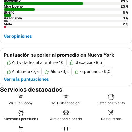
experiencia, considere visitar el
bar en la azotea
para
Excelente
64
%
contemplar las vistas al atardecer.
Muy bueno
25
%
Bueno
6
%
Razonable
3
%
Malo
2
%
Ver opiniones
Puntuación superior al promedio en Nueva York
Actividades al aire libre
•
10
Ubicación
•
9,5
Ambiente
•
9,5
Pileta
•
9,2
Experiencia
•
9,0
Ver más puntuaciones
Servicios destacados
Wi-Fi en lobby
Wi-Fi (habitación)
Estacionamiento
Mascotas permitidas
Aire acondicionado
Restaurante