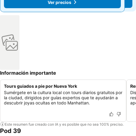
Ver precios
Ver precios
Información importante
Tours guiados a pie por Nueva York
Re
Sumérgete en la cultura local con tours diarios gratuitos por
Dis
la ciudad, dirigidos por guías expertos que te ayudarán a
re
descubrir joyas ocultas en todo Manhattan.
ap
Este resumen fue creado con IA y es posible que no sea 100% preciso.
Pod 39