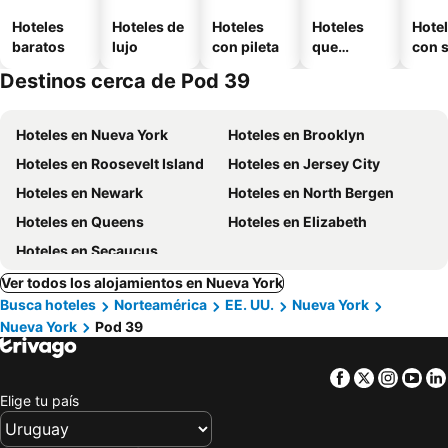
Hoteles
Hoteles de
Hoteles
Hoteles
Hote
baratos
lujo
con pileta
que
con 
aceptan
Destinos cerca de Pod 39
mascotas
Hoteles en Nueva York
Hoteles en Brooklyn
Hoteles en Roosevelt Island
Hoteles en Jersey City
Hoteles en Newark
Hoteles en North Bergen
Hoteles en Queens
Hoteles en Elizabeth
Hoteles en Secaucus
Ver todos los alojamientos en Nueva York
Busca hoteles
Norteamérica
EE. UU.
Nueva York
Nueva York
Pod 39
Facebook
Twitter
Insta
Yo
Elige tu país