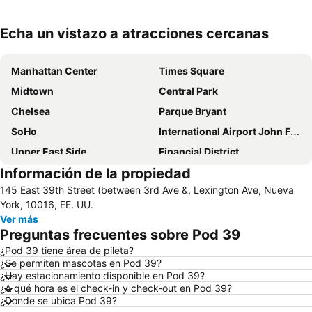
Echa un vistazo a atracciones cercanas
Ampliar mapa
Manhattan Center
Times Square
Midtown
Central Park
Chelsea
Parque Bryant
SoHo
International Airport John F. Kennedy
Upper East Side
Financial District
Información de la propiedad
Lower Manhattan
Long Island City
145 East 39th Street (between 3rd Ave &, Lexington Ave, Nueva
Lower East Side
Harlem
York, 10016, EE. UU.
Madison Square Garden
Astoria
Ver más
Preguntas frecuentes sobre Pod 39
Battery Park City
Queens
¿Pod 39 tiene área de pileta?
Grand Central Terminal
Empire State Building
¿Se permiten mascotas en Pod 39?
34th St Penn Station Metro Station
Fifth Avenue
¿Hay estacionamiento disponible en Pod 39?
¿A qué hora es el check-in y check-out en Pod 39?
Upper West Side
Fort Greene
¿Dónde se ubica Pod 39?