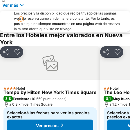
Fort Greene Park
Richmond Hill
Ver más
Aeropuerto Internacional Libertad de Newark
Jersey Gardens Outlet Mall
Los precios y la disponibilidad que recibe trivago de las páginas
50th St Metro Station
47th Street Theatre
web de reserva cambian de manera constante. Por lo tanto, es
posible que no siempre encuentres en una página web de reserva
3rd Ave Metro Station
Javits Center
la misma oferta que viste en trivago.
Entre los Hoteles mejor valorados en Nueva
Central Park SummerStage
Manhattan Cruise Terminal
York
Bowery
Williamsburg
Tribeca
Aeropuerto LaGuardia
Compartir
Añadir a favoritos
Compartir
Añadi
Hotel
Hotel
4 Estrellas
2 Estrellas
Tempo by Hilton New York Times Square
The Leo H
8,8
8,1
Excelente
(
10.559 puntuaciones
)
Muy buen
a 0.3 km de: Times Square
a 1.2 km de:
Seleccioná las fechas para ver los precios
Seleccioná 
exactos
precios ex
Ver precios
V