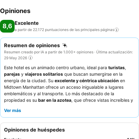
Opiniones
Excelente
8,6
a partir de 22.172 puntuaciones de las principales
páginas
Resumen de opiniones
Resumen creado por IA a partir de 1.000+ opiniones · Última actualización:
29 May 2026
Este hotel es un animado centro urbano, ideal para
turistas
,
parejas
y
viajeros solitarios
que buscan sumergirse en la
energía de la ciudad. Su
excelente y céntrica ubicación
en
Midtown Manhattan ofrece un acceso inigualable a lugares
emblemáticos y al transporte. Lo más destacado de la
propiedad es su
bar en la azotea
, que ofrece vistas increíbles y
un ambiente agradable. Los huéspedes elogian constantemente
Ver más
al
personal y el servicio excepcionales
, a quienes con
frecuencia se describe como amables, serviciales y
complacientes, y aprecian el cómodo
servicio de café y té de
Opiniones de huéspedes
cortesía
por las mañanas. Para disfrutar de la mejor