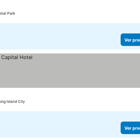
tral Park
Ver pre
ong Island City
Ver pre