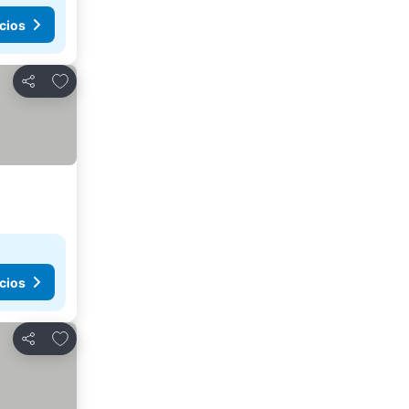
cios
Añadir a favoritos
Compartir
cios
Añadir a favoritos
Compartir