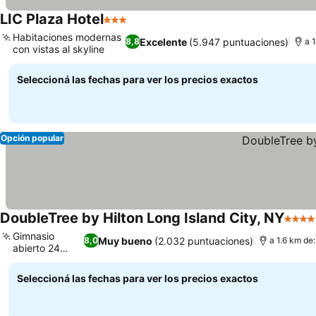
LIC Plaza Hotel
3 Estrellas
Habitaciones modernas
Excelente
(5.947 puntuaciones)
8,8
a 
con vistas al skyline
Seleccioná las fechas para ver los precios exactos
Opción popular
DoubleTree by Hilton Long Island City, NY
4 Estr
Gimnasio
Muy bueno
(2.032 puntuaciones)
8,0
a 1.6 km de:
abierto 24
horas
Seleccioná las fechas para ver los precios exactos