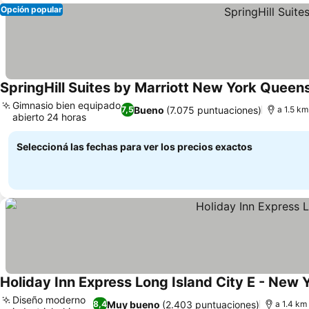
Opción popular
SpringHill Suites by Marriott New York Queen
Gimnasio bien equipado
Bueno
(7.075 puntuaciones)
7,5
a 1.5 km
abierto 24 horas
Seleccioná las fechas para ver los precios exactos
Holiday Inn Express Long Island City E - New 
Diseño moderno
Muy bueno
(2.403 puntuaciones)
8,4
a 1.4 km