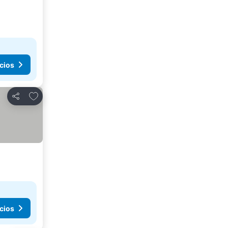
cios
Añadir a favoritos
Compartir
cios