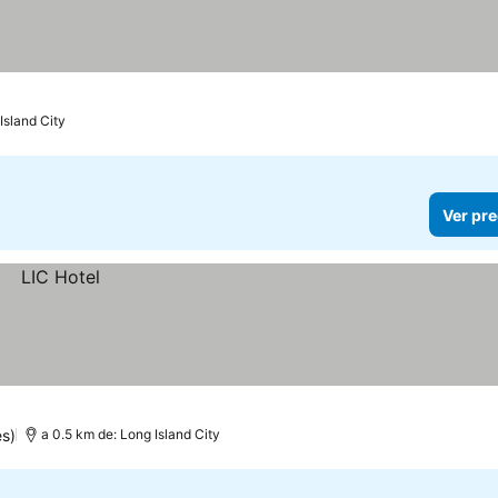
as
Island City
Ver pre
es)
a 0.5 km de: Long Island City