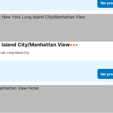
Ver pre
 Island City/Manhattan View
3 Estrellas
m de: Long Island City
Ver pre