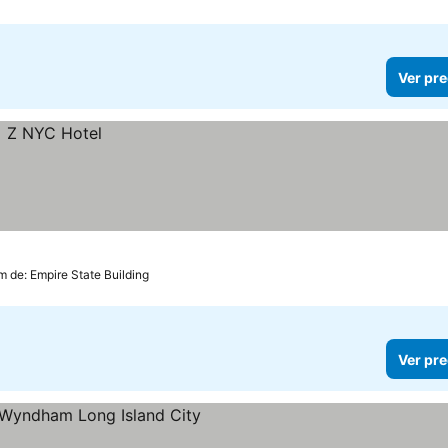
Ver pre
m de: Empire State Building
Ver pre