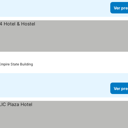
Ver pre
Empire State Building
Ver pre