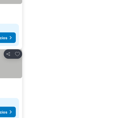
cios
Añadir a favoritos
Compartir
cios