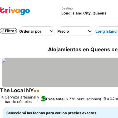
Destino
Filtros
Ordenar por
Precio
Long Island 
Alojamientos en Queens cer
The Local NY
2 Estrellas
Cerveza artesanal y
Excelente
(6.776 puntuaciones)
8,7
a 3.2 k
bar de cócteles
Seleccioná las fechas para ver los precios exactos