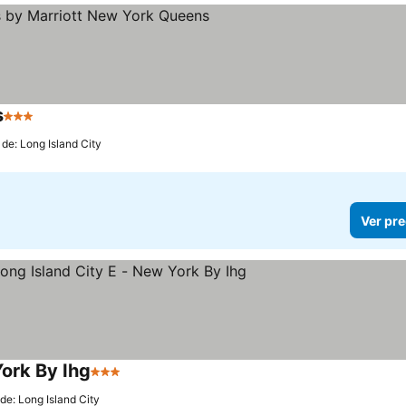
s
3 Estrellas
 de: Long Island City
Ver pre
York By Ihg
3 Estrellas
 de: Long Island City