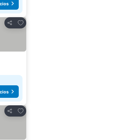
cios
Añadir a favoritos
Compartir
cios
Añadir a favoritos
Compartir