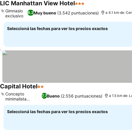
LIC Manhattan View Hotel
3 Estrellas
Gimnasio
Muy bueno
(3.542 puntuaciones)
8,2
a 4.1 km de: Cen
exclusivo
Seleccioná las fechas para ver los precios exactos
Capital Hotel
2 Estrellas
Concepto
Bueno
(2.556 puntuaciones)
7,7
a 1.5 km de: L
minimalista
moderno
Seleccioná las fechas para ver los precios exactos