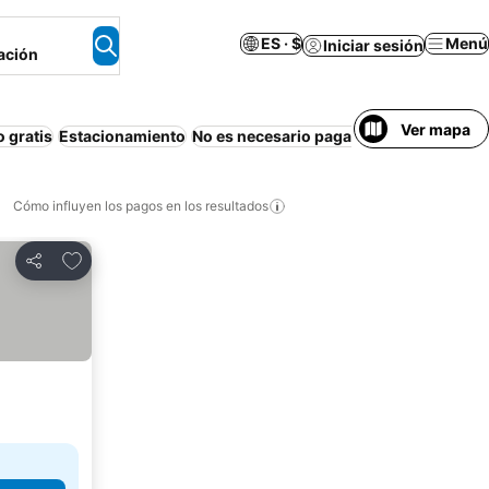
ES · $
Menú
Iniciar sesión
ación
Ver mapa
 gratis
Estacionamiento
No es necesario pagar por adelantado
Cómo influyen los pagos en los resultados
Añadir a favoritos
Compartir