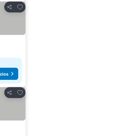
Añadir a favoritos
Compartir
cios
Añadir a favoritos
Compartir