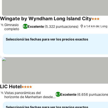
Wingate by Wyndham Long Island City
3 Estrell
Gimnasio
Excelente
(5.322 puntuaciones)
8,6
a 1.4 km de: Long 
completo
Seleccioná las fechas para ver los precios exactos
LIC Hotel
4 Estrellas
Vistas panorámicas del
Excelente
(6.656 puntuacion
8,7
horizonte de Manhattan desde
la azotea
Seleccioná las fechas para ver los precios exactos