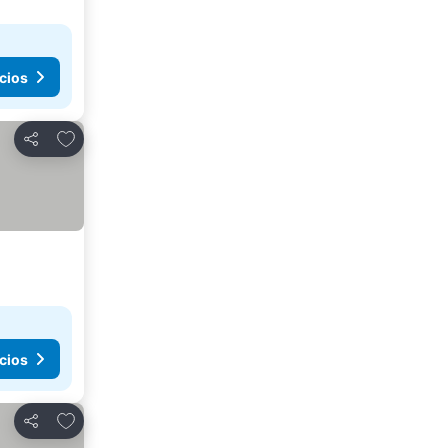
cios
Añadir a favoritos
Compartir
cios
Añadir a favoritos
Compartir