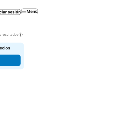
Menú
iciar sesión
s resultados
recios