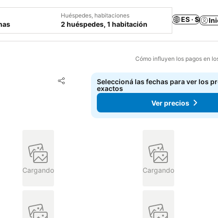
Huéspedes, habitaciones
ES · $
In
chas
2 huéspedes, 1 habitación
Cómo influyen los pagos en lo
Añadir a favoritos
Seleccioná las fechas para ver los p
Compartir
exactos
Ver precios
Cargando
Cargando