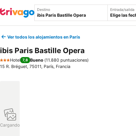
Destino
Entrada/salida
Elige las fe
Ver todos los alojamientos en París
ibis Paris Bastille Opera
Hotel
Bueno
(
11.880 puntuaciones
)
7,8
3 Estrellas
15 R. Bréguet, 75011, París, Francia
Cargando