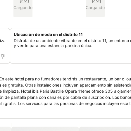
Cargando
Cargando
Ubicación de moda en el distrito 11
iza
Disfruta de un ambiente vibrante en el distrito 11, un entorn
y verde para una estancia parisina única.
eEn este hotel para no fumadores tendrás un restaurante, un bar o lo
s es gratuita. Otras instalaciones incluyen aparcamiento sin asistenc
e limpieza. Hotel ibis Paris Bastille Opera 11ème ofrece 305 alojamie
ión de pantalla plana con canales por cable de suscripción. Los baño
i gratis. Los servicios para las personas de negocios incluyen escrit
 de toallas y cambio de sábanas. Se pueden practicar las actividades
del alojamiento (es posible que se aplique un recargo).