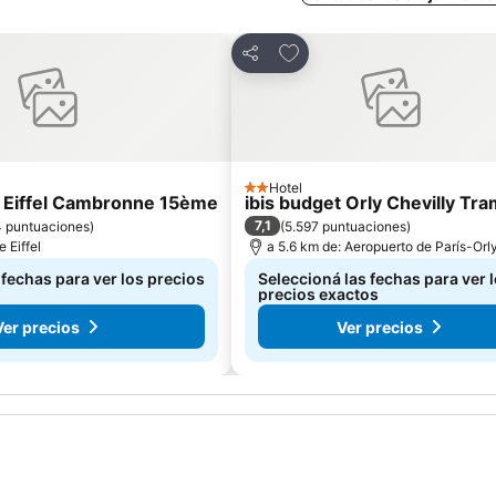
avoritos
Añadir a favoritos
Compartir
Hotel
2 Estrellas
ur Eiffel Cambronne 15ème
ibis budget Orly Chevilly Tra
7,1
4 puntuaciones
)
(
5.597 puntuaciones
)
e Eiffel
a 5.6 km de: Aeropuerto de París-Orl
 fechas para ver los precios
Seleccioná las fechas para ver 
precios exactos
Ver precios
Ver precios