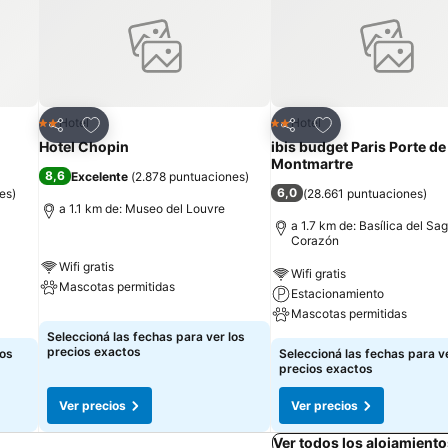
Añadir a favoritos
Añadir a favoritos
Hotel
Hotel
2 Estrellas
2 Estrellas
Compartir
Compartir
Hotel Chopin
ibis budget Paris Porte de
Montmartre
8,6
Excelente
(
2.878 puntuaciones
)
6,0
es
)
(
28.661 puntuaciones
)
a 1.1 km de: Museo del Louvre
a 1.7 km de: Basílica del Sa
Corazón
Wifi gratis
Wifi gratis
Mascotas permitidas
Estacionamiento
Mascotas permitidas
Seleccioná las fechas para ver los
precios exactos
los
Seleccioná las fechas para ve
precios exactos
Ver precios
Ver precios
Ver todos los alojamiento