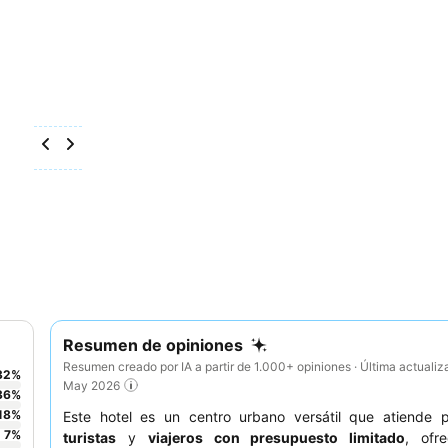
Resumen de opiniones
Resumen creado por IA a partir de 1.000+ opiniones · Última actualiz
32
%
May 2026
36
%
18
%
Este hotel es un centro urbano versátil que atiende p
7
%
turistas
y
viajeros con presupuesto limitado
, ofr