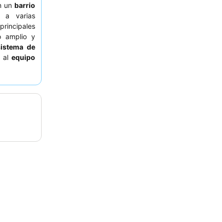
n un
barrio
 a varias
principales
o amplio y
sistema de
e al
equipo
ufé
por su
tranquila,