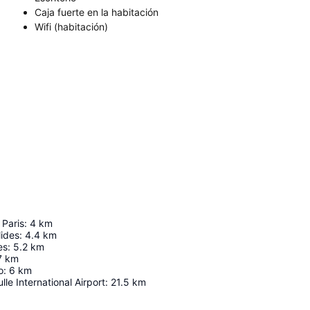
Caja fuerte en la habitación
Wifi (habitación)
Paris
:
4
km
lides
:
4.4
km
es
:
5.2
km
7
km
o
:
6
km
le International Airport
:
21.5
km