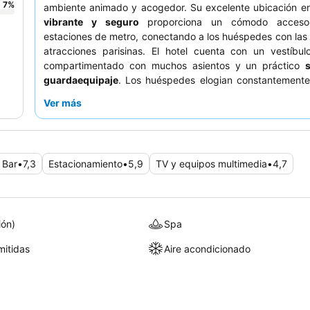
7
%
ambiente animado y acogedor. Su excelente ubicación e
vibrante y seguro
proporciona un cómodo acceso
estaciones de metro, conectando a los huéspedes con las 
atracciones parisinas. El hotel cuenta con un vestíbul
compartimentado con muchos asientos y un práctico
guardaequipaje
. Los huéspedes elogian constantement
del hotel
por su excepcional amabilidad y el
desayuno b
Ver más
amplia y variada selección. Para una estancia más 
considere solicitar una habitación que no dé a la calle.
Bar
•
7,3
Estacionamiento
•
5,9
TV y equipos multimedia
•
4,7
ión)
Spa
itidas
Aire acondicionado