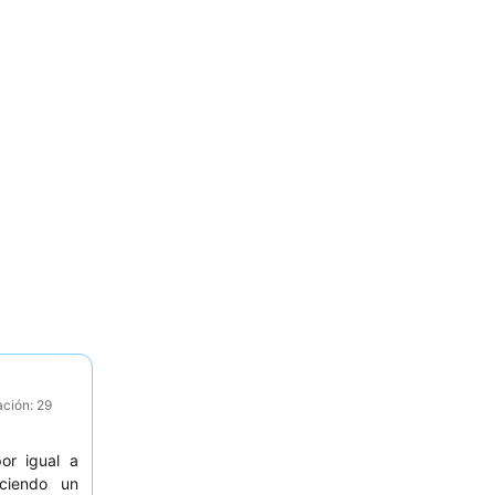
ación: 29
or igual a
eciendo un