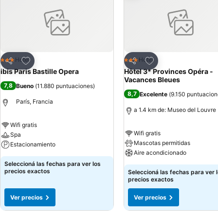
Añadir a favoritos
Añadir a favoritos
Hotel
Hotel
3 Estrellas
3 Estrellas
Compartir
Compartir
ibis Paris Bastille Opera
Hôtel 3* Provinces Opéra -
Vacances Bleues
7,8
Bueno
(
11.880 puntuaciones
)
8,7
Excelente
(
9.150 puntuacion
París, Francia
a 1.4 km de: Museo del Louvre
Wifi gratis
Wifi gratis
Spa
Mascotas permitidas
Estacionamiento
Aire acondicionado
Seleccioná las fechas para ver los
precios exactos
Seleccioná las fechas para ver 
precios exactos
Ver precios
Ver precios