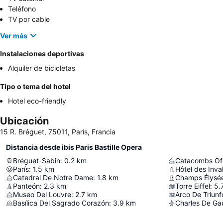
Teléfono
TV por cable
Ver más
Instalaciones deportivas
Alquiler de bicicletas
Tipo o tema del hotel
Hotel eco-friendly
Ubicación
15 R. Bréguet, 75011, París, Francia
Distancia desde ibis Paris Bastille Opera
Bréguet-Sabin
:
0.2
km
Catacombs Of 
París
:
1.5
km
Hôtel des Inva
Catedral De Notre Dame
:
1.8
km
Champs Élysé
Panteón
:
2.3
km
Torre Eiffel
:
5.
Museo Del Louvre
:
2.7
km
Arco De Triunf
Basílica Del Sagrado Corazón
:
3.9
km
Charles De Gaul