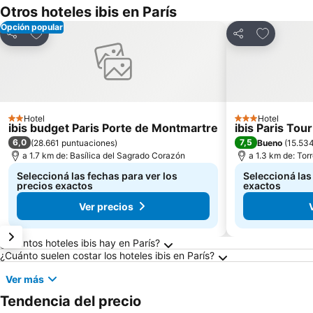
Otros hoteles ibis en París
Opción popular
Añadir a favoritos
Añadir a f
Compartir
Compartir
Hotel
Hotel
2 Estrellas
3 Estrellas
ibis budget Paris Porte de Montmartre
ibis Paris To
6,0
7,5
(
28.661 puntuaciones
)
Bueno
(
15.53
a 1.7 km de: Basílica del Sagrado Corazón
a 1.3 km de: Torr
Seleccioná las fechas para ver los
Seleccioná las
precios exactos
exactos
Ver precios
Preguntas frecuentes sobre París
¿Cuántos hoteles ibis hay en París?
¿Cuánto suelen costar los hoteles ibis en París?
Ver más
Tendencia del precio