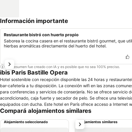
Información importante
Restaurante bistró con huerto propio
Saborea la cocina casera en el restaurante bistró gourmet, que util
hierbas aromáticas directamente del huerto del hotel.
Este resumen fue creado con IA y es posible que no sea 100% preciso.
ibis Paris Bastille Opera
Hotel sostenible con recepción disponible las 24 horas y restaurant
bar-cafetería a tu disposición. La conexión wifi en las zonas comune
para conferencias y servicios de conserjería. No se ofrece servicio d
acondicionado, caja fuerte y secador de pelo. Se ofrece una televis
equipados con ducha. Este hotel en París ofrece acceso a Internet wif
Compará alojamientos similares
teléfono. Es posible solicitar tabla de planchar con plancha, cambio
esparcimiento que se indican más abajo en las instalaciones o cerca 
Alojamiento seleccionado
Alojamientos similares
siguiente