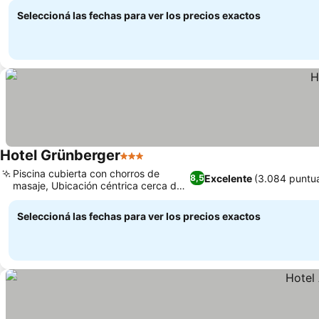
Seleccioná las fechas para ver los precios exactos
Hotel Grünberger
3 Estrellas
Ver precios
Piscina cubierta con chorros de
Excelente
(3.084 puntu
8,5
masaje, Ubicación céntrica cerca de
Ver precios
transportes
Seleccioná las fechas para ver los precios exactos