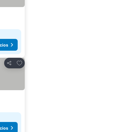
cios
Añadir a favoritos
Compartir
cios