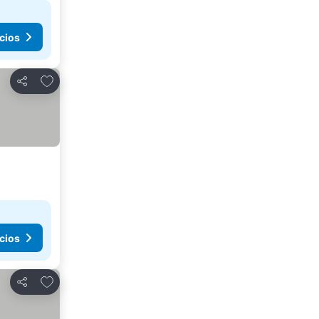
cios
Añadir a favoritos
Compartir
cios
Añadir a favoritos
Compartir