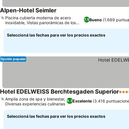
Alpen-Hotel Seimler
Ver precios
Piscina cubierta moderna de acero
Bueno
(1.689 puntua
7,5
inoxidable, Vistas panorámicas de los
Ver precios
Alpes bávaros
Seleccioná las fechas para ver los precios exactos
Opción popular
Hotel EDELWEISS Berchtesgaden Superior
4 Est
Amplia zona de spa y bienestar,
Excelente
(3.416 puntuacion
9,3
Diversas experiencias culinarias
Ver precios
Seleccioná las fechas para ver los precios exactos