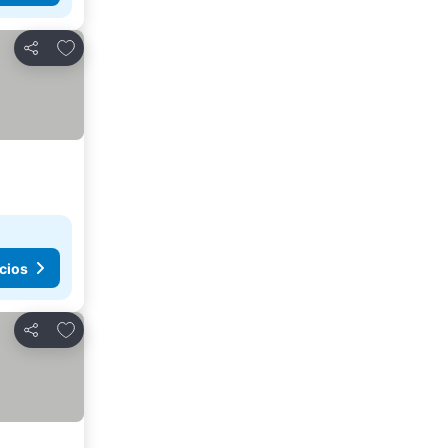
Añadir a favoritos
Compartir
cios
Añadir a favoritos
Compartir