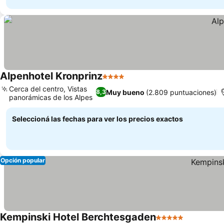
Alpenhotel Kronprinz
4 Estrellas
Ver precios
Cerca del centro, Vistas
Muy bueno
(2.809 puntuaciones)
8,3
panorámicas de los Alpes
Ver precios
Seleccioná las fechas para ver los precios exactos
Opción popular
Kempinski Hotel Berchtesgaden
5 Estrellas
Ver preci