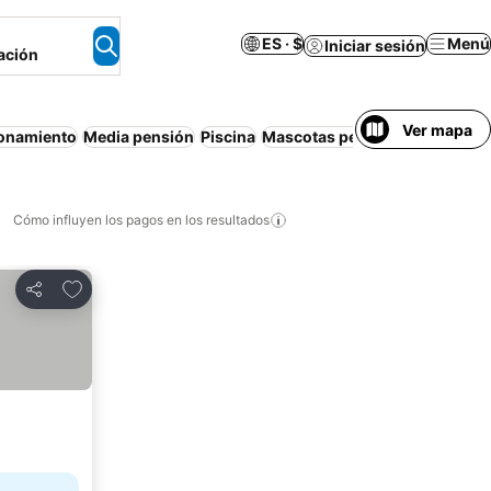
ES · $
Menú
Iniciar sesión
ación
Ver mapa
ionamiento
Media pensión
Piscina
Mascotas permitidas
Cómo influyen los pagos en los resultados
Añadir a favoritos
Compartir