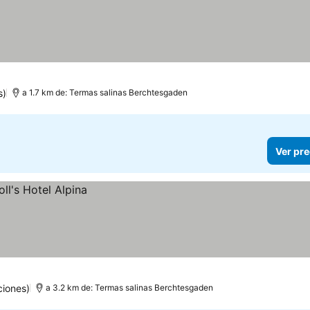
s)
a 1.7 km de: Termas salinas Berchtesgaden
Ver pre
ciones)
a 3.2 km de: Termas salinas Berchtesgaden