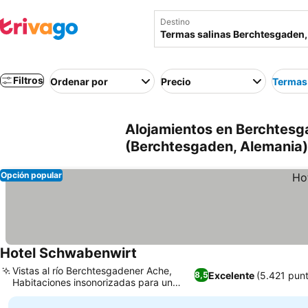
Destino
Filtros
Ordenar por
Precio
Termas
Alojamientos en Berchtesg
(Berchtesgaden, Alemania)
Opción popular
Hotel Schwabenwirt
Ver precios
Vistas al río Berchtesgadener Ache,
Excelente
(5.421 pun
8,5
Habitaciones insonorizadas para un
Ver precios
sueño tranquilo