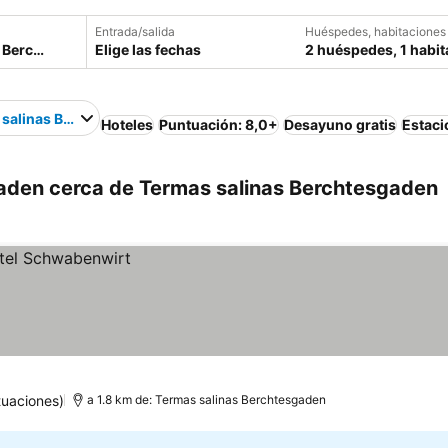
Entrada/salida
Huéspedes, habitaciones
Elige las fechas
2 huéspedes, 1 habit
 salinas Berchtesgaden
Hoteles
Puntuación: 8,0+
Desayuno gratis
Estac
aden cerca de Termas salinas Berchtesgaden
tuaciones)
a 1.8 km de: Termas salinas Berchtesgaden