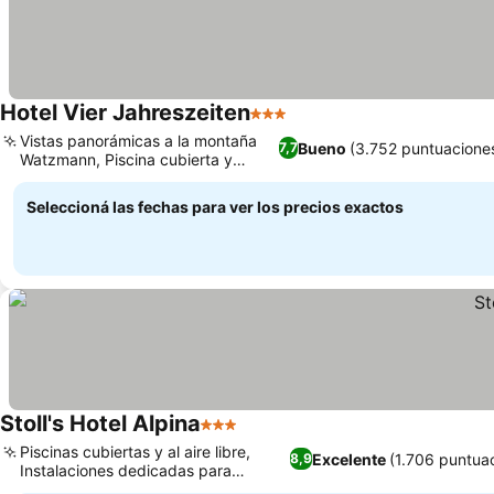
Hotel Vier Jahreszeiten
3 Estrellas
Ver precios
Vistas panorámicas a la montaña
Bueno
(3.752 puntuacione
7,7
Watzmann, Piscina cubierta y
Ver precios
sauna
Seleccioná las fechas para ver los precios exactos
Stoll's Hotel Alpina
3 Estrellas
Ver precios
Piscinas cubiertas y al aire libre,
Excelente
(1.706 puntua
8,9
Instalaciones dedicadas para
Ver precios
familias y niños