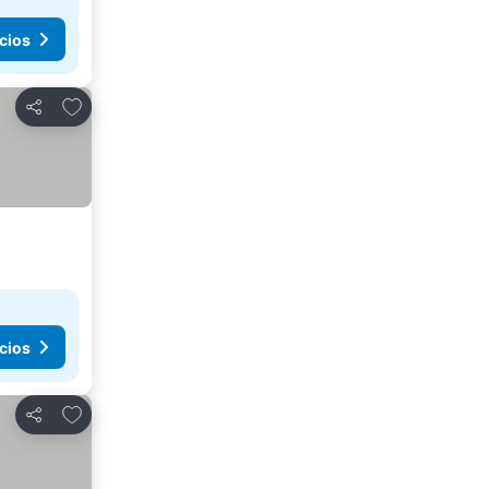
cios
Añadir a favoritos
Compartir
cios
Añadir a favoritos
Compartir