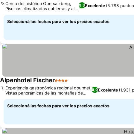
Cerca del histórico Obersalzberg,
Excelente
(5.788 puntua
9,3
Piscinas climatizadas cubiertas y al
Ver precios
aire libre
Seleccioná las fechas para ver los precios exactos
Alpenhotel Fischer
4 Estrellas
Ver precios
Experiencia gastronómica regional gourmet,
Excelente
(1.931 
9,0
Vistas panorámicas de las montañas de
Ver precios
Berchtesgaden
Seleccioná las fechas para ver los precios exactos