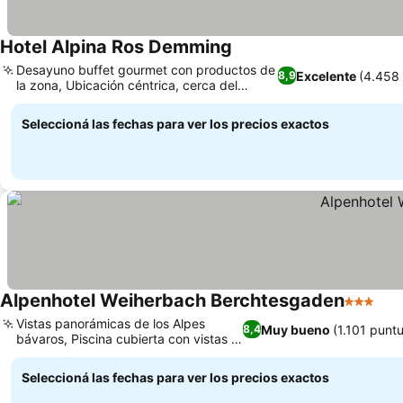
Hotel Alpina Ros Demming
Ver precios
Desayuno buffet gourmet con productos de
Excelente
(4.458
8,9
la zona, Ubicación céntrica, cerca del
Ver precios
pueblo y la estación
Seleccioná las fechas para ver los precios exactos
Alpenhotel Weiherbach Berchtesgaden
3 Estrell
Ver
Vistas panorámicas de los Alpes
Muy bueno
(1.101 punt
8,4
bávaros, Piscina cubierta con vistas a
Ver precios
la montaña
Seleccioná las fechas para ver los precios exactos