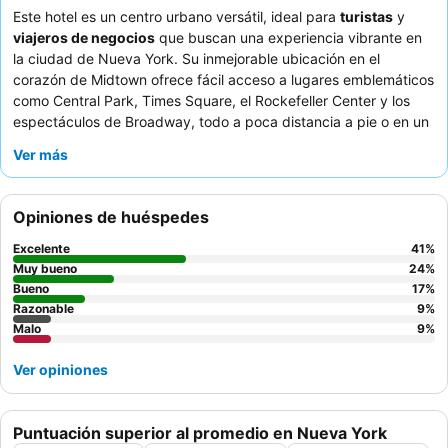
Este hotel es un centro urbano versátil, ideal para
turistas
y
viajeros de negocios
que buscan una experiencia vibrante en
la ciudad de Nueva York. Su inmejorable ubicación en el
corazón de Midtown ofrece fácil acceso a lugares emblemáticos
como Central Park, Times Square, el Rockefeller Center y los
espectáculos de Broadway, todo a poca distancia a pie o en un
corto viaje en metro. La propiedad cuenta con un
gimnasio
Ver más
bien equipado y limpio, para los huéspedes que deseen
mantener sus rutinas de ejercicio. Los huéspedes elogian
constantemente el variado y delicioso
desayuno bufé
, y el bar
Opiniones de huéspedes
del hotel es conocido por su buena comida y ambiente animado.
Para aquellos que deseen una experiencia más tranquila, se
Excelente
41
%
recomienda optar por una habitación con vistas al jardín.
Muy bueno
24
%
Bueno
17
%
Razonable
9
%
Malo
9
%
Ver opiniones
Puntuación superior al promedio en Nueva York