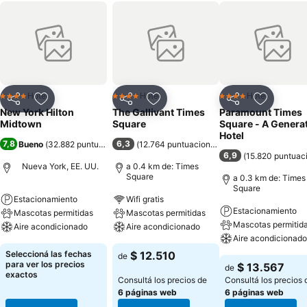
Hotel
Hotel
Hotel
4 Estrellas
4 Estrellas
4 Estrellas
Compartir
Añadir a favoritos
Compartir
Añadir a favoritos
Compartir
Añadir a 
New York Hilton
The Gallivant Times
Paramount Times
Midtown
Square
Square - A Genera
Hotel
7,8
6,3
Bueno
(
32.882 puntuaciones
)
(
12.764 puntuaciones
)
6,9
(
15.820 puntuac
Nueva York, EE. UU.
a 0.4 km de: Times
Square
a 0.3 km de: Times
Square
Estacionamiento
Wifi gratis
Estacionamiento
Mascotas permitidas
Mascotas permitidas
Mascotas permitid
Aire acondicionado
Aire acondicionado
Aire acondicionado
Seleccioná las fechas
$ 12.510
de
para ver los precios
$ 13.567
de
exactos
Consultá los precios de
Consultá los precios 
6 páginas web
6 páginas web