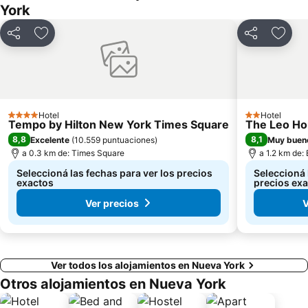
York
Tribeca
Aeropuerto LaGuardia
Compartir
Añadir a favoritos
Compartir
Añadi
Hotel
Hotel
4 Estrellas
2 Estrellas
Tempo by Hilton New York Times Square
The Leo H
8,8
8,1
Excelente
(
10.559 puntuaciones
)
Muy buen
a 0.3 km de: Times Square
a 1.2 km de:
Seleccioná las fechas para ver los precios
Seleccioná 
exactos
precios ex
Ver precios
V
Ver todos los alojamientos en Nueva York
Otros alojamientos en Nueva York