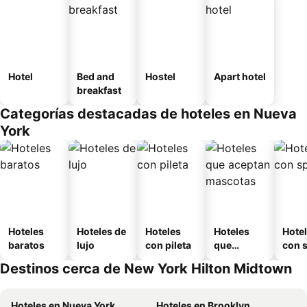
Hotel
Bed and
Hostel
Apart hotel
breakfast
Categorías destacadas de hoteles en Nueva
York
Hoteles
Hoteles de
Hoteles
Hoteles
Hote
baratos
lujo
con pileta
que
con 
aceptan
Destinos cerca de New York Hilton Midtown
mascotas
Hoteles en Nueva York
Hoteles en Brooklyn