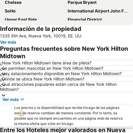
Chelsea
Parque Bryant
SoHo
International Airport John F. Kennedy
Upper East Side
Financial District
Información de la propiedad
Lower Manhattan
Long Island City
1335 6th Ave, Nueva York, 10019, EE. UU.
Lower East Side
Harlem
Ver más
Madison Square Garden
Astoria
Preguntas frecuentes sobre New York Hilton
Battery Park City
Queens
Midtown
Grand Central Terminal
Empire State Building
¿New York Hilton Midtown tiene área de pileta?
¿Se permiten mascotas en New York Hilton Midtown?
34th St Penn Station Metro Station
Fifth Avenue
¿Hay estacionamiento disponible en New York Hilton Midtown?
¿Dónde se ubica New York Hilton Midtown?
Upper West Side
Fort Greene
¿Qué atracciones populares están cerca de New York Hilton
Fort Greene Park
Richmond Hill
Midtown?
Aeropuerto Internacional Libertad de Newark
Jersey Gardens Outlet Mall
Ver más
50th St Metro Station
47th Street Theatre
Los precios y la disponibilidad que recibe trivago de las páginas
web de reserva cambian de manera constante. Por lo tanto, es
Central Park SummerStage
Manhattan Cruise Terminal
posible que no siempre encuentres en una página web de reserva
Javits Center
3rd Ave Metro Station
la misma oferta que viste en trivago.
Entre los Hoteles mejor valorados en Nueva
Bowery
Williamsburg