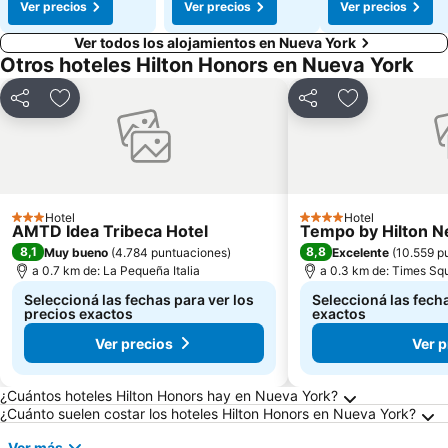
Ver precios
Ver precios
Ver precios
Ver todos los alojamientos en Nueva York
Otros hoteles Hilton Honors en Nueva York
Compartir
Añadir a favoritos
Compartir
Añadir a favo
Hotel
Hotel
3 Estrellas
4 Estrellas
AMTD Idea Tribeca Hotel
Tempo by Hilton N
8,1
8,8
Muy bueno
(
4.784 puntuaciones
)
Excelente
(
10.559 p
a 0.7 km de: La Pequeña Italia
a 0.3 km de: Times Sq
Seleccioná las fechas para ver los
Seleccioná las fecha
precios exactos
exactos
Ver precios
Ver p
Preguntas frecuentes sobre Nueva York
¿Cuántos hoteles Hilton Honors hay en Nueva York?
¿Cuánto suelen costar los hoteles Hilton Honors en Nueva York?
Ver más