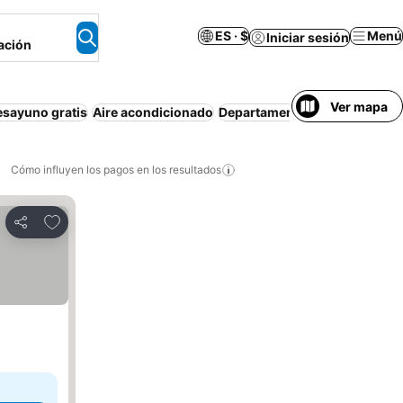
ES · $
Menú
Iniciar sesión
ación
Ver mapa
esayuno gratis
Aire acondicionado
Departamento equipado
Esta
Cómo influyen los pagos en los resultados
Añadir a favoritos
Compartir