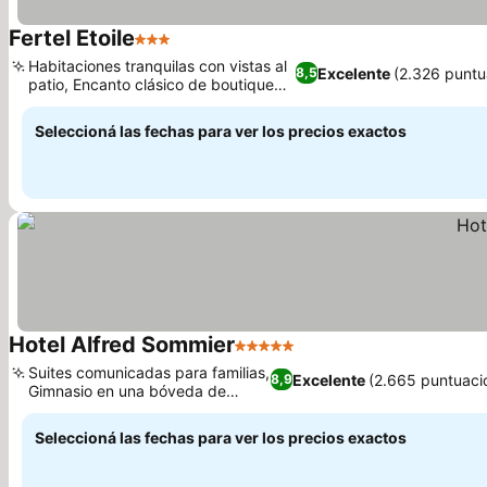
Fertel Etoile
3 Estrellas
Ver precios
Habitaciones tranquilas con vistas al
Excelente
(2.326 puntu
8,5
patio, Encanto clásico de boutique
Ver precios
parisina
Seleccioná las fechas para ver los precios exactos
Hotel Alfred Sommier
5 Estrellas
Ver precios
Suites comunicadas para familias,
Excelente
(2.665 puntuaci
8,9
Gimnasio en una bóveda de
Ver precios
piedra
Seleccioná las fechas para ver los precios exactos