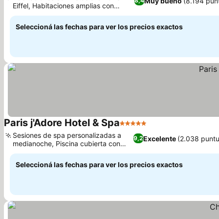
Muy bueno
(8.194 pun
8,4
Eiffel, Habitaciones amplias con
Ver precios
encanto parisino
Seleccioná las fechas para ver los precios exactos
Paris j'Adore Hotel & Spa
5 Estrellas
Ver precios
Sesiones de spa personalizadas a
Excelente
(2.038 puntu
9,2
medianoche, Piscina cubierta con
Ver precios
hidroterapia
Seleccioná las fechas para ver los precios exactos