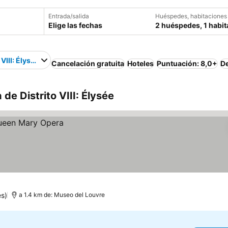
Entrada/salida
Huéspedes, habitaciones
Elige las fechas
2 huéspedes, 1 habit
 VIII: Élysée
Cancelación gratuita
Hoteles
Puntuación: 8,0+
D
de Distrito VIII: Élysée
es)
a 1.4 km de: Museo del Louvre