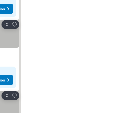
ios
Añadir a favoritos
Compartir
ios
Añadir a favoritos
Compartir