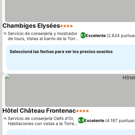
Chambiges Elysées
4 Estrellas
Ver precios
Servicio de conserjería y mostrador
Excelente
(2.824 puntua
9,1
de tours, Vistas al barrio de la Torre
Ver precios
Eiffel
Seleccioná las fechas para ver los precios exactos
Hôtel Château Frontenac
4 Estrellas
Ver precios
Servicio de conserjería Clefs d'Or,
Excelente
(4.187 puntuac
8,8
Habitaciones con vistas a la Torre
Ver precios
Eiffel