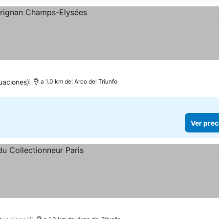
ios
uaciones)
a 1.0 km de: Arco del Triunfo
Ver prec