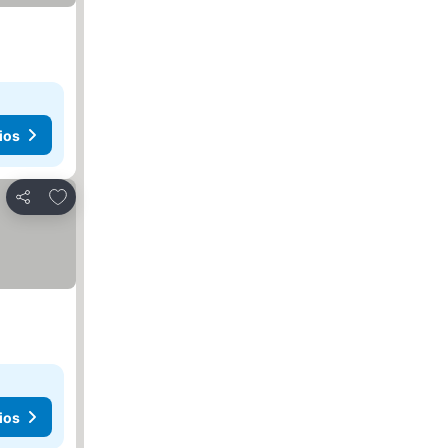
ios
Añadir a favoritos
Compartir
ios