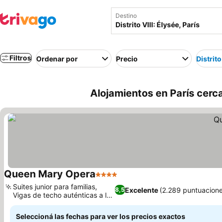
Destino
Filtros
Ordenar por
Precio
Distrito
Alojamientos en París cerca 
Queen Mary Opera
4 Estrellas
Ver precios
Suites junior para familias,
Excelente
(2.289 puntuacion
8,5
Vigas de techo auténticas a la
Ver precios
vista
Seleccioná las fechas para ver los precios exactos