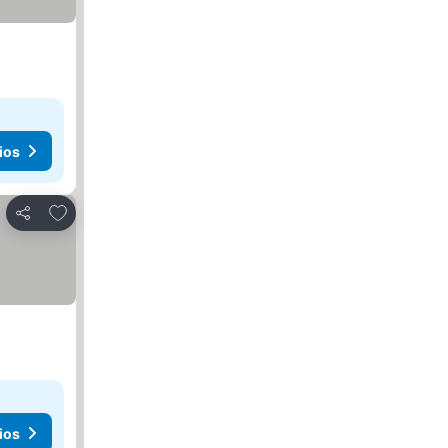
ios
Añadir a favoritos
Compartir
ios