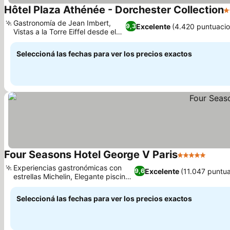
Hôtel Plaza Athénée - Dorchester Collection
5
Gastronomía de Jean Imbert,
Excelente
(4.420 puntuacio
9,3
Vistas a la Torre Eiffel desde el
Ver precios
balcón
Seleccioná las fechas para ver los precios exactos
Four Seasons Hotel George V Paris
5 Estrellas
Ver p
Experiencias gastronómicas con
Excelente
(11.047 puntu
9,6
estrellas Michelin, Elegante piscina
Ver precios
cubierta
Seleccioná las fechas para ver los precios exactos