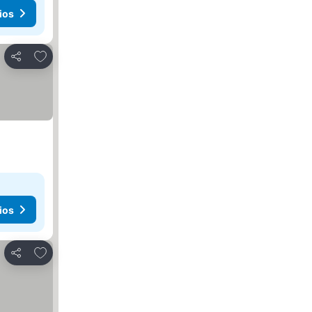
ios
Añadir a favoritos
Compartir
ios
Añadir a favoritos
Compartir