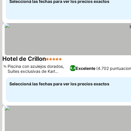
Seleccioná las fechas para ver los precios exactos
Hotel de Crillon
5 Estrellas
Ver precios
Piscina con azulejos dorados,
Excelente
(4.702 puntuacio
9,4
Suites exclusivas de Karl
Ver precios
Lagerfeld
Seleccioná las fechas para ver los precios exactos