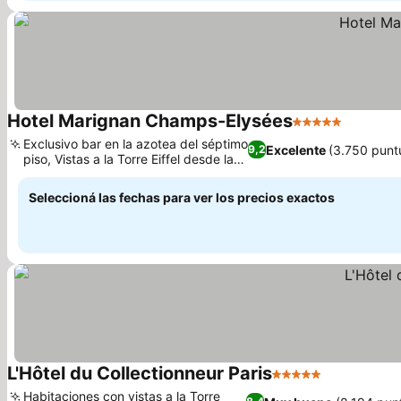
Hotel Marignan Champs-Elysées
5 Estrellas
Ver prec
Exclusivo bar en la azotea del séptimo
Excelente
(3.750 punt
9,2
piso, Vistas a la Torre Eiffel desde la
Ver precios
terraza
Seleccioná las fechas para ver los precios exactos
L'Hôtel du Collectionneur Paris
5 Estrellas
Ver precios
Habitaciones con vistas a la Torre