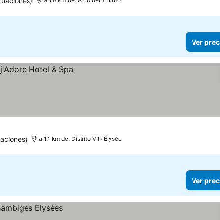
tuaciones)
a 1.0 km de: Arco del Triunfo
Ver prec
aciones)
a 1.1 km de: Distrito VIII: Élysée
Ver prec