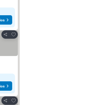
ios
Añadir a favoritos
Compartir
ios
Añadir a favoritos
Compartir